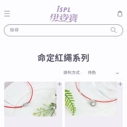
搜尋
命定紅繩系列
排列方式 :