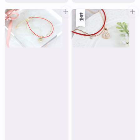
price
price
售完