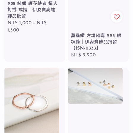
925 純銀 護花使者 情人
對戒 戒指｜伊姿寶高端
飾品批發
Regular
NT$ 1,000
-
NT$
price
1,500
莫桑鑽 方境璀璨 925 銀
項鍊｜伊姿寶飾品批發
【ISN-0333】
Regular
NT$ 3,900
price