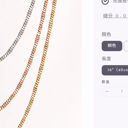
完整售
總分:
0
-
0
顏色
鋼色
長度
16"（40c
數量