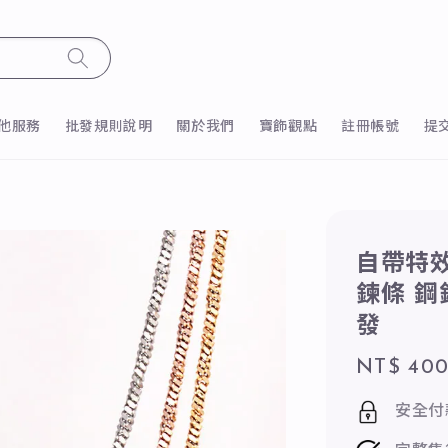
他服務
批發規則說明
關於我們
寶飾觀點
註冊帳號
提
自帶特效
鍊條 鋼鍊
發
Regular
NT$ 40
price
安全付