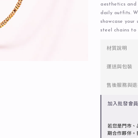
aesthetics and 
daily outfits. 
showcase your u
steel chains to
材質說明
✻ 316L不鏽
運送與包裝
醫療等級不鏽
一般會員：一
售後服務與退
✻ 925純銀
標準銀合金，
批發會員：達
✻ 一般會員
加入批發會
✻ 銅台電鍍飾
7日內新品瑕
成形性高、造
✻ 批發會員
若您是門市、
請聯繫 LINE 
期合作夥伴。