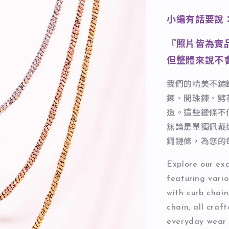
小編有話要說
『照片皆為實
但整體來說不
我們的精美不鏽
鍊、間珠鍊、劈
造。這些鏈條不
無論是單獨佩戴
鋼鏈條，為您的
Explore our exqu
featuring vario
with curb chain
chain, all craf
everyday wear 