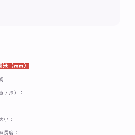
毫米（mm）
鋼
寬 / 厚）：
石大小：
長練長度：