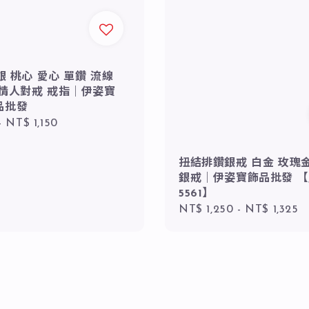
純銀 桃心 愛心 單鑽 流線
 情人對戒 戒指｜伊姿寶
品批發
r
-
NT$ 1,150
扭結排鑽銀戒 白金 玫瑰金 
銀戒｜伊姿寶飾品批發 【J
5561】
Regular
NT$ 1,250
-
NT$ 1,325
price