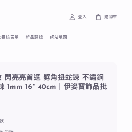
登入
購物車
交審核表單
新品選輯
網站地圖
 閃亮亮首選 劈角扭蛇鍊 不鏽鋼
 1mm 16" 40cm｜伊姿寶飾品批
0
款