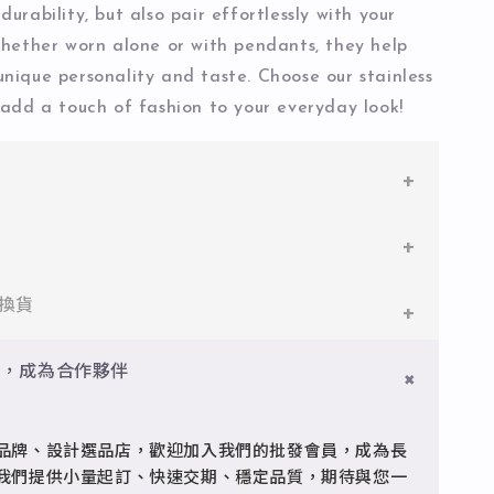
durability, but also pair effortlessly with your
Whether worn alone or with pendants, they help
nique personality and taste. Choose our stainless
 add a touch of fashion to your everyday look!
鋼
鋼，堅硬抗敏、耐腐蝕，適合日常配戴。
件即享免運與精美包裝，超商取貨或宅配皆可。
換貨
搭配電鍍銠處理，延緩氧化，適合輕珠寶設計。
門檻享免運優惠，出貨時間約為2個工作天內。
員，成為合作夥伴
品
疵可申請退換，半年內一次免費維修（非人為損壞）。
型細緻，搭配台灣高質電鍍技術。
品牌、設計選品店，歡迎加入我們的批發會員，成為長
客服 @jfq1926j 協助處理。
我們提供小量起訂、快速交期、穩定品質，期待與您一