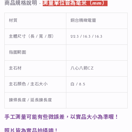
商品規格說明 -
測量單位皆為毫米（mm）
材質
銅台精緻電鍍
主體尺寸（長 / 寬 / 厚）
22.3 / 16.3 / 16.3
指圍範圍
主石材
八心八箭CZ
主石顏色 / 主石大小
白 / 8.5
鍊條長度 / 延長鍊長度
手工測量可能有些微誤差，以實品大小為準喔！
照片皆為實品拍攝噢！