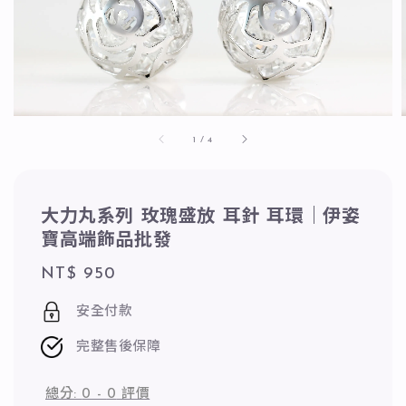
1
/
4
大力丸系列 玫瑰盛放 耳針 耳環｜伊姿
寶高端飾品批發
Regular
NT$ 950
price
安全付款
完整售後保障
總分:
0
-
0
評價