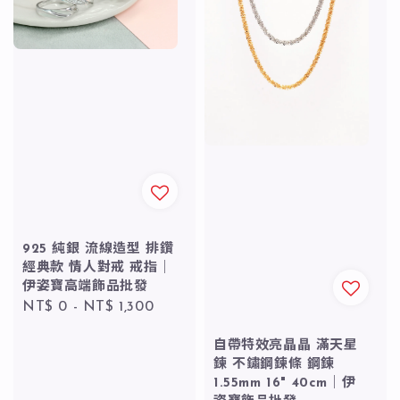
925 純銀 流線造型 排鑽
經典款 情人對戒 戒指｜
伊姿寶高端飾品批發
Regular
NT$ 0
-
NT$ 1,300
price
自帶特效亮晶晶 滿天星
鍊 不鏽鋼鍊條 鋼鍊
1.55mm 16" 40cm｜伊