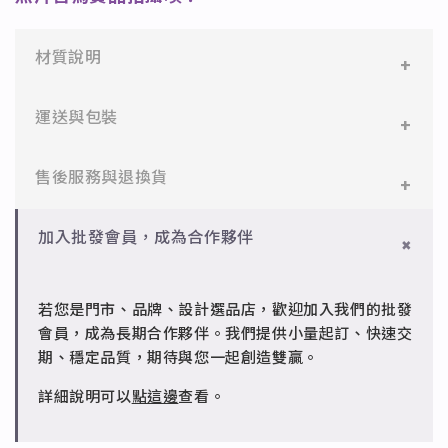
材質說明
✻ 316L不鏽鋼
運送與包裝
醫療等級不鏽鋼，堅硬抗敏、耐腐蝕，適合日常配戴。
一般會員：一件即享免運與精美包裝，超商取貨或宅配
售後服務與退換貨
✻ 925純銀
皆可。
標準銀合金，搭配電鍍銠處理，延緩氧化，適合輕珠寶
設計。
✻ 一般會員
批發會員：達門檻享免運優惠，出貨時間約為2個工作
加入批發會員，成為合作夥伴
7日內新品瑕疵可申請退換，半年內一次免費維修（非
天內。
✻ 銅台電鍍飾品
人為損壞）。
成形性高、造型細緻，搭配台灣高質電鍍技術。
若您是門市、品牌、設計選品店，歡迎加入我們的批發
✻ 批發會員
會員，成為長期合作夥伴。我們提供小量起訂、快速交
請聯繫 LINE 客服 @jfq1926j 協助處理。
期、穩定品質，期待與您一起創造雙贏。
詳細說明可以
點這邊
查看。