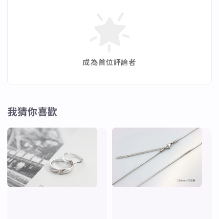
✨月光石➡具有深層的情感治療功能，能提高情商，安
撫情緒的波動，使內心恢復平靜。
✨電氣石➡又稱碧璽，顏色多樣七色齊全。他的能量可
相應身體每一部份。能幫助身體疏道血氣。
成為首位評論者
✨草莓晶➡有助愛情運勢、吸引美好姻緣、圓融關係、
和諧友善。
我猜你喜歡