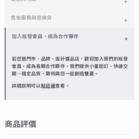
✻ 925純銀
✨天河石➡促進身心健康，疲憊或沒有精神時，可以強
標準銀合金，搭配電鍍銠處理，延緩氧化，適合輕珠
一般會員：一件即享免運與精美包裝，超商取貨或宅配
售後服務與退換貨
化體力與力氣 招來好運與財運。
寶設計。
皆可。
✨青金石➡增強洞察力，擋煞解厄。
✻ 銅台電鍍飾品
✻ 一般會員
批發會員：達門檻享免運優惠，出貨時間約為2個工作
加入批發會員，成為合作夥伴
成形性高、造型細緻，搭配台灣高質電鍍技術。
✨綠砂石➡鎮定安神、消除劳累，使人集中精神增加信
7日內新品瑕疵可申請退換，半年內一次免費維修（非
天內。
心和意志力。
人為損壞）。
若您是門市、品牌、設計選品店，歡迎加入我們的批發
✨紫水晶➡心境平和，可開智慧、帶來靈感的寶石。
✻ 批發會員
會員，成為長期合作夥伴。我們提供小量起訂、快速交
請聯繫 LINE 客服 @jfq1926j 協助處理。
✨太陽石➡解放壓抑的感情及帶來幸福感。
期、穩定品質，期待與您一起創造雙贏。
✨石榴石➡提高熱情、代表不渝的愛。意志薄弱的人配
詳細說明可以
點這邊
查看。
戴可以增強精神力帶來勇氣 。
✨橄欖石➡可以驅邪護身，會給佩戴的人一種溫和的性
情和幸福的婚姻。
商品評價
✨黑尖晶➡增強洞察力、保持毅力。這種顏色具有保
護、穩定能量的功能，有助於促進能量的上升。