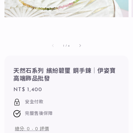
1
/
4
天然石系列 繽紛碧璽 鋼手鍊｜伊姿寶
高端飾品批發
Regular
NT$ 1,400
price
安全付款
完整售後保障
總分:
0
-
0
評價