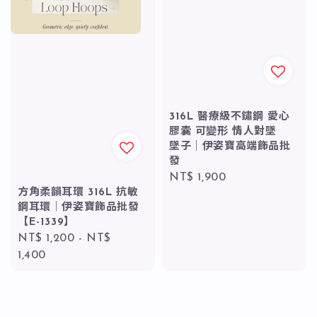
316L 醫療級不鏽鋼 愛心
膠囊 可變形 情人對墜
墜子｜伊姿寶高端飾品批
發
Regular
NT$ 1,900
方角柔韻耳環 316L 抗敏
price
鋼耳環｜伊姿寶飾品批發
【E-1339】
Regular
NT$ 1,200
-
NT$
price
1,400