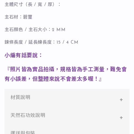
主體尺寸（長 / 寬 / 厚）：
主石材：碧璽
主石顏色 / 主石大小：2 MM
鍊條長度 / 延長練長度：15 / 4 CM
小編有話要說：
『照片皆為實品拍攝，規格皆為手工測量，難免會
有小誤差，但整體來說不會差太多喔！』
材質說明
✻ 316L不鏽鋼
天然石功效說明
醫療等級不鏽鋼，堅硬抗敏、耐腐蝕，適合日常配
戴。
✨藍磷灰➡消除身心的緊張有助於考試及比賽順利。
運送與包裝