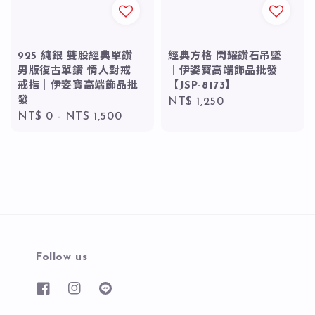
925 純銀 雙股經典單鑽
經典方格 閃耀鑽石吊墜
男版復古單鑽 情人對戒
｜伊姿寶高端飾品批發
戒指｜伊姿寶高端飾品批
【JSP-8173】
發
Regular
NT$ 1,250
Regular
NT$ 0
-
NT$ 1,500
price
price
Follow us