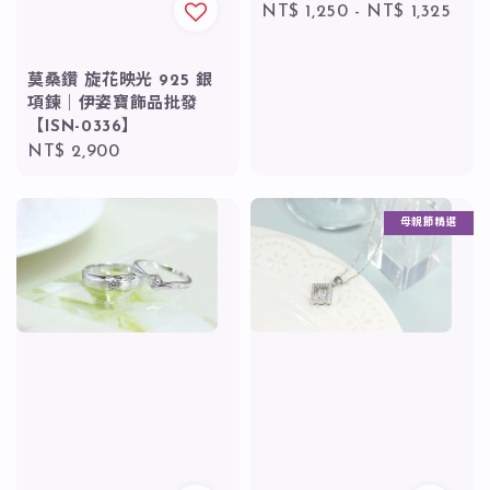
Regular
NT$ 1,250
-
NT$ 1,325
price
莫桑鑽 旋花映光 925 銀
項鍊｜伊姿寶飾品批發
【ISN-0336】
Regular
NT$ 2,900
price
母親節精選