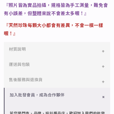
『照片皆為實品拍攝，規格皆為手工測量，難免會
有小誤差，但整體來說不會差太多喔！』
『天然珍珠每顆大小都會有差異，不會一模一樣
喔！』
材質說明
✻ 316L不鏽鋼
運送與包裝
醫療等級不鏽鋼，堅硬抗敏、耐腐蝕，適合日常配戴。
一般會員：一件即享免運與精美包裝，超商取貨或宅配
售後服務與退換貨
✻ 925純銀
皆可。
標準銀合金，搭配電鍍銠處理，延緩氧化，適合輕珠寶
設計。
✻ 一般會員
批發會員：達門檻享免運優惠，出貨時間約為2個工作
加入批發會員，成為合作夥伴
7日內新品瑕疵可申請退換，半年內一次免費維修（非
天內。
✻ 銅台電鍍飾品
人為損壞）。
成形性高、造型細緻，搭配台灣高質電鍍技術。
若您是門市、品牌、設計選品店，歡迎加入我們的批發