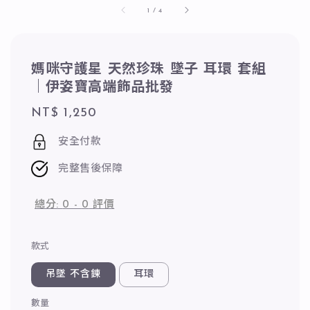
1
/
4
媽咪守護星 天然珍珠 墜子 耳環 套組
｜伊姿寶高端飾品批發
Regular
NT$ 1,250
price
安全付款
完整售後保障
總分:
0
-
0
評價
款式
吊墜 不含鍊
耳環
數量