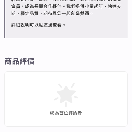
✻ 批發會員
會員，成為長期合作夥伴。我們提供小量起訂、快速交
請聯繫 LINE 客服 @jfq1926j 協助處理。
期、穩定品質，期待與您一起創造雙贏。
詳細說明可以
點這邊
查看。
商品評價
成為首位評論者