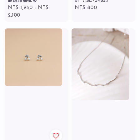
高端飾品批發
針【ISE-0485】
Regular
NT$ 1,950
-
NT$
Regular
NT$ 800
price
2,100
price