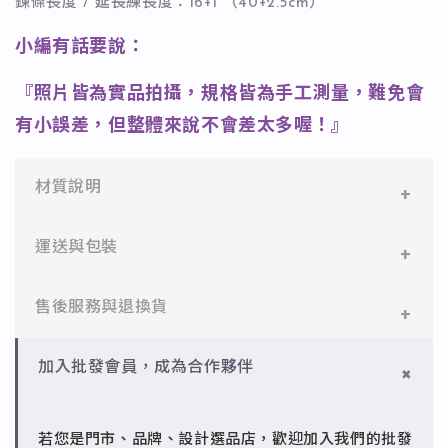
鍊條長度 / 延長練長度：16+1"（40+2.5cm）
小編有話要說：
『照片皆為實品拍攝，規格皆為手工測量，難免會
有小誤差，但整體來說不會差太多喔！』
材質說明
✻ 316L不鏽鋼
運送與包裝
醫療等級不鏽鋼，堅硬抗敏、耐腐蝕，適合日常配戴。
一般會員：一件即享免運與精美包裝，超商取貨或宅配
售後服務與退換貨
✻ 925純銀
皆可。
標準銀合金，搭配電鍍銠處理，延緩氧化，適合輕珠寶
設計。
✻ 一般會員
批發會員：達門檻享免運優惠，出貨時間約為2個工作
加入批發會員，成為合作夥伴
7日內新品瑕疵可申請退換，半年內一次免費維修（非
天內。
✻ 銅台電鍍飾品
人為損壞）。
成形性高、造型細緻，搭配台灣高質電鍍技術。
若您是門市、品牌、設計選品店，歡迎加入我們的批發