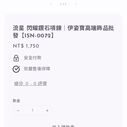
1
/
1
流星 閃耀鑽石項鍊｜伊姿寶高端飾品批
發【ISN-0072】
Regular
NT$ 1,750
price
安全付款
完整售後保障
總分:
0
-
0
評價
數量