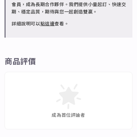
✻ 批發會員
會員，成為長期合作夥伴。我們提供小量起訂、快速交
請聯繫 LINE 客服 @jfq1926j 協助處理。
期、穩定品質，期待與您一起創造雙贏。
詳細說明可以
點這邊
查看。
商品評價
成為首位評論者