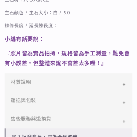
主石材：八心八箭CZ
主石顏色 / 主石大小：白 / 5.0
鍊條長度 / 延長練長度：
小編有話要說：
『照片皆為實品拍攝，規格皆為手工測量，難免會
有小誤差，但整體來說不會差太多喔！』
材質說明
✻ 316L不鏽鋼
運送與包裝
醫療等級不鏽鋼，堅硬抗敏、耐腐蝕，適合日常配戴。
一般會員：一件即享免運與精美包裝，超商取貨或宅配
售後服務與退換貨
✻ 925純銀
皆可。
標準銀合金，搭配電鍍銠處理，延緩氧化，適合輕珠寶
設計。
✻ 一般會員