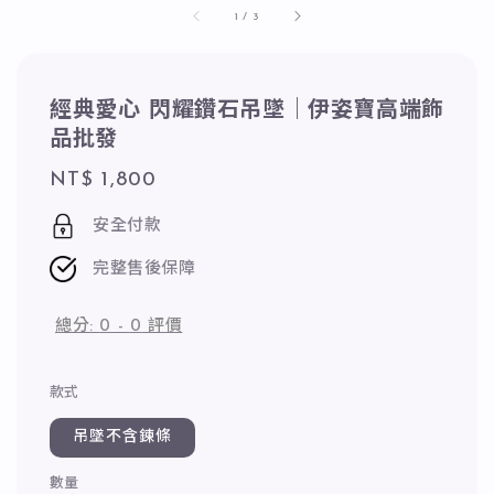
1
/
3
經典愛心 閃耀鑽石吊墜｜伊姿寶高端飾
品批發
Regular
NT$ 1,800
price
安全付款
完整售後保障
總分:
0
-
0
評價
款式
吊墜不含鍊條
數量