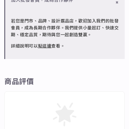
批發會員：達門檻享免運優惠，出貨時間約為2個工作
加入批發會員，成為合作夥伴
7日內新品瑕疵可申請退換，半年內一次免費維修（非
天內。
✻ 銅台電鍍飾品
人為損壞）。
成形性高、造型細緻，搭配台灣高質電鍍技術。
若您是門市、品牌、設計選品店，歡迎加入我們的批發
✻ 批發會員
會員，成為長期合作夥伴。我們提供小量起訂、快速交
請聯繫 LINE 客服 @jfq1926j 協助處理。
期、穩定品質，期待與您一起創造雙贏。
詳細說明可以
點這邊
查看。
商品評價