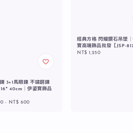
經典方格 閃耀鑽石吊墜
寶高端飾品批發【JSP-81
Regular
NT$ 1,250
price
字鍊 3+1馬眼鍊 不鏽鋼鍊
 16" 40cm｜伊姿寶飾品
r
00
-
NT$ 600