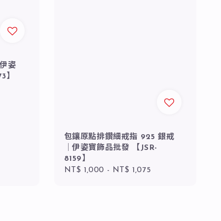
｜伊姿
73】
包鑲原點排鑽細戒指 925 銀戒
｜伊姿寶飾品批發 【JSR-
8159】
Regular
NT$ 1,000
-
NT$ 1,075
price