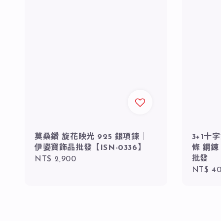
莫桑鑽 旋花映光 925 銀項鍊｜
3+1十
伊姿寶飾品批發【ISN-0336】
條 鋼鍊
批發
Regular
NT$ 2,900
Regula
NT$ 4
price
price