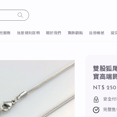
他服務
批發規則說明
關於我們
寶飾觀點
註冊帳號
提
雙股狐尾
寶高端
Regular
NT$ 250
price
安全付
完整售