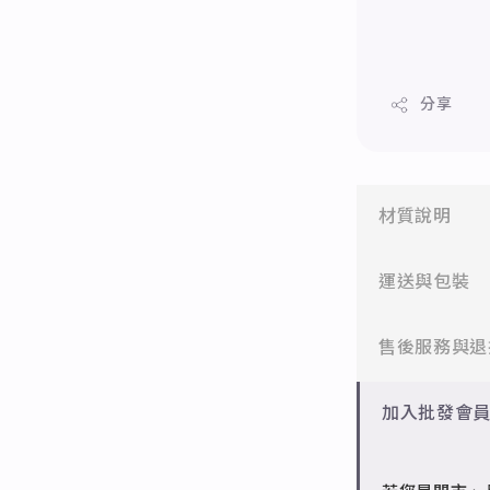
分享
材質說明
✻ 316L不鏽
運送與包裝
醫療等級不鏽
一般會員：一
售後服務與退
✻ 925純銀
標準銀合金，
批發會員：達
✻ 一般會員
加入批發會
✻ 銅台電鍍飾
7日內新品瑕
成形性高、造
✻ 批發會員