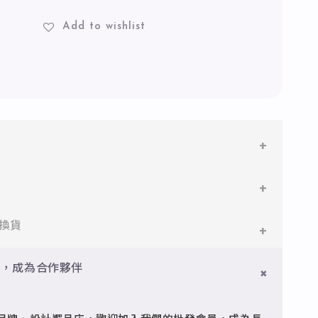
Add to wishlist
鋼
鋼，堅硬抗敏、耐腐蝕，適合日常配戴。
件即享免運與精美包裝，超商取貨或宅配皆可。
換貨
搭配電鍍銠處理，延緩氧化，適合輕珠寶設計。
門檻享免運優惠，出貨時間約為2個工作天內。
員，成為合作夥伴
品
疵可申請退換，半年內一次免費維修（非人為損壞）。
型細緻，搭配台灣高質電鍍技術。