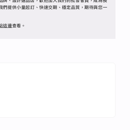
品牌、設計選品店，歡迎加入我們的批發會員，成為長
客服 @jfq1926j 協助處理。
我們提供小量起訂、快速交期、穩定品質，期待與您一
點這邊
查看。