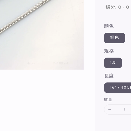
總分:
0
-
0
顏色
鋼色
規格
1.2
長度
16" / 40
數量