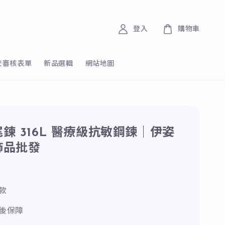
登入
購物車
交審核表單
新品選輯
網站地圖
鍊 316L 醫療級抗敏鋼鍊｜伊姿
飾品批發
款
後保障