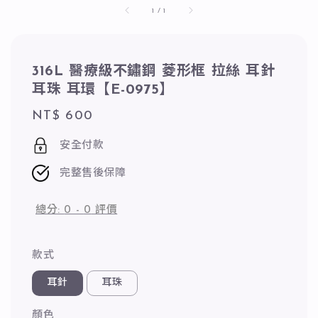
1
/
1
316L 醫療級不鏽鋼 菱形框 拉絲 耳針
耳珠 耳環【E-0975】
Regular
NT$ 600
price
安全付款
完整售後保障
總分:
0
-
0
評價
款式
耳針
耳珠
顏色