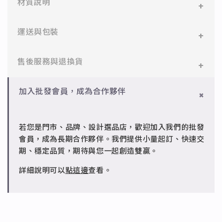
材質說明
✻ 316L不鏽鋼
運送與包裝
醫療等級不鏽鋼，堅硬抗敏、耐腐蝕，適合日常配戴。
一般會員：一件即享免運與精美包裝，超商取貨或宅配
售後服務與退換貨
✻ 925純銀
皆可。
標準銀合金，搭配電鍍銠處理，延緩氧化，適合輕珠寶
設計。
✻ 一般會員
批發會員：達門檻享免運優惠，出貨時間約為2個工作
加入批發會員，成為合作夥伴
7日內新品瑕疵可申請退換，半年內一次免費維修（非
天內。
✻ 銅台電鍍飾品
人為損壞）。
成形性高、造型細緻，搭配台灣高質電鍍技術。
若您是門市、品牌、設計選品店，歡迎加入我們的批發
✻ 批發會員
會員，成為長期合作夥伴。我們提供小量起訂、快速交
請聯繫 LINE 客服 @jfq1926j 協助處理。
期、穩定品質，期待與您一起創造雙贏。
詳細說明可以
點這邊
查看。