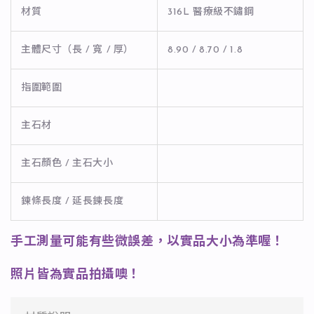
材質
316L 醫療級不鏽鋼
主體尺寸（長 / 寬 / 厚）
8.90 / 8.70 / 1.8
指圍範圍
主石材
主石顏色 / 主石大小
鍊條長度 / 延長鍊長度
手工測量可能有些微誤差，以實品大小為準喔！
照片皆為實品拍攝噢！