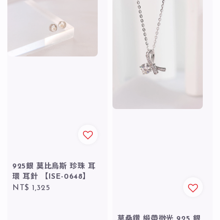
925銀 莫比烏斯 珍珠 耳
環 耳針 【ISE-0648】
Regular
NT$ 1,325
price
莫桑鑽 緞帶微光 925 銀