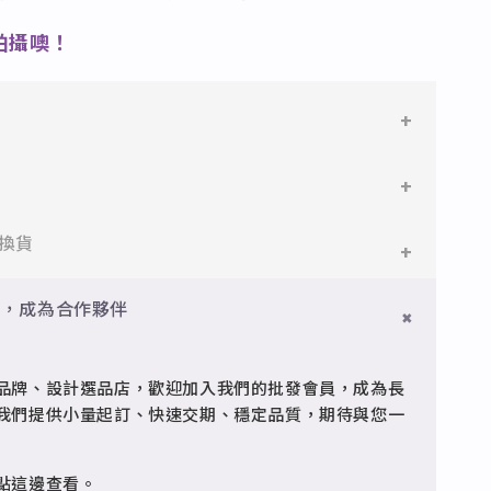
拍攝噢！
鋼
鋼，堅硬抗敏、耐腐蝕，適合日常配戴。
件即享免運與精美包裝，超商取貨或宅配皆可。
換貨
搭配電鍍銠處理，延緩氧化，適合輕珠寶設計。
門檻享免運優惠，出貨時間約為2個工作天內。
員，成為合作夥伴
品
疵可申請退換，半年內一次免費維修（非人為損壞）。
型細緻，搭配台灣高質電鍍技術。
品牌、設計選品店，歡迎加入我們的批發會員，成為長
客服 @jfq1926j 協助處理。
我們提供小量起訂、快速交期、穩定品質，期待與您一
點這邊
查看。