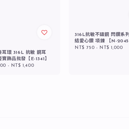
316L抗敏不鏽鋼 閃鑽系
結愛心鑽 項鍊 【N-204
Regular
NT$ 750
-
NT$ 1,000
耳環 316L 抗敏 鋼耳
price
寶飾品批發【E-1341】
r
200
-
NT$ 1,400