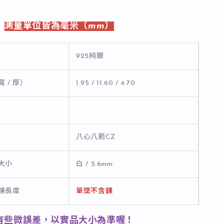
-
測量單位皆為毫米（mm）
925純銀
寬 / 厚）
1.95 / 11.60 / 4.70
八心八箭CZ
石大小
白 / 5.6mm
長鍊長度
單墜不含鍊
有些微誤差，以實品大小為準喔！