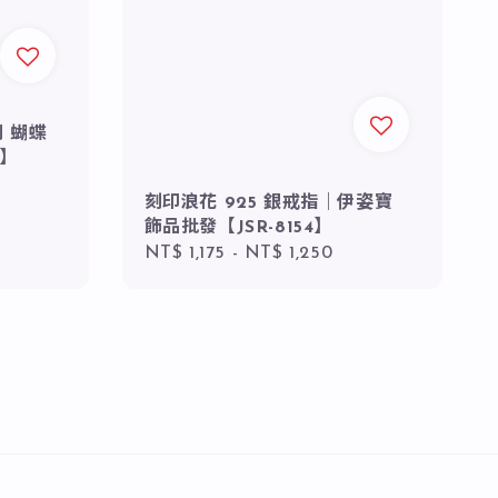
列 蝴蝶
5】
刻印浪花 925 銀戒指｜伊姿寶
飾品批發【JSR-8154】
Regular
NT$ 1,175
-
NT$ 1,250
price