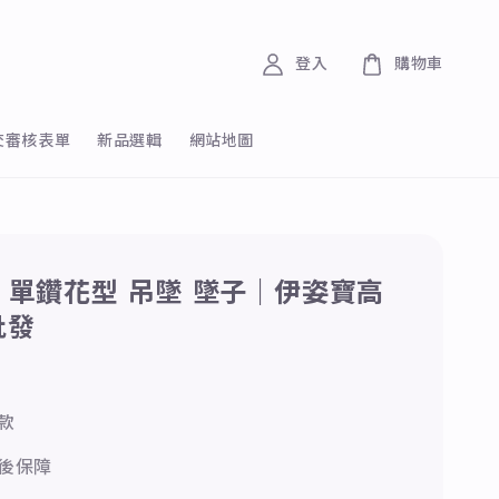
登入
購物車
交審核表單
新品選輯
網站地圖
銀 單鑽花型 吊墜 墜子｜伊姿寶高
批發
款
後保障