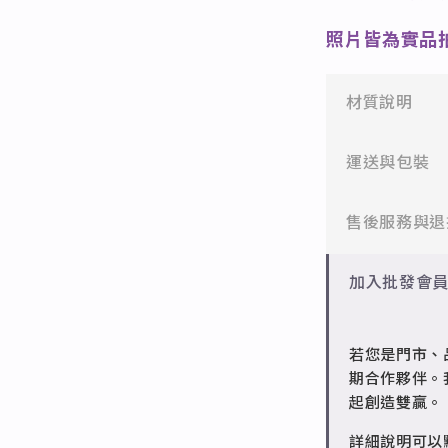
照片皆為實品
材質說明
✻ 316L不鏽
運送與包裝
醫療等級不鏽
一般會員：一
售後服務與退
✻ 925純銀
標準銀合金，
批發會員：達
✻ 一般會員
加入批發會
✻ 銅台電鍍飾
7日內新品瑕
成形性高、造
✻ 批發會員
若您是門市、
請聯繫 LINE 
期合作夥伴。
起創造雙贏。
詳細說明可以