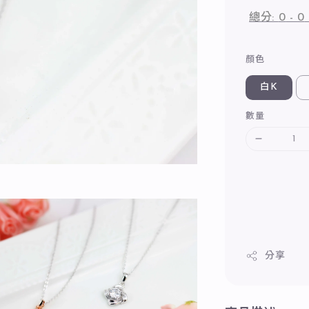
總分:
0
-
0
顏色
白K
數量
分享