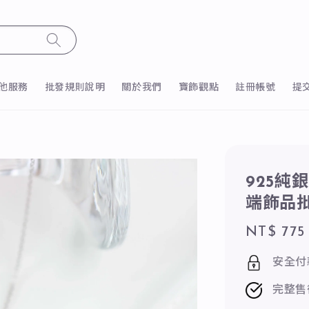
他服務
批發規則說明
關於我們
寶飾觀點
註冊帳號
提
925純
端飾品
Regular
NT$ 775
price
安全付
完整售