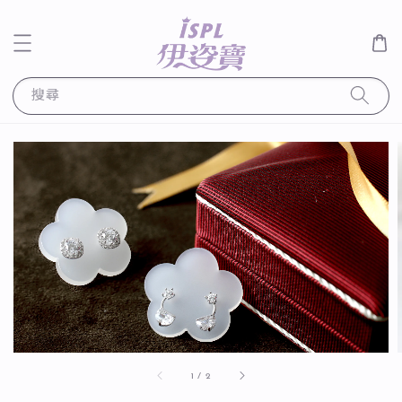
搜尋
1
/
2