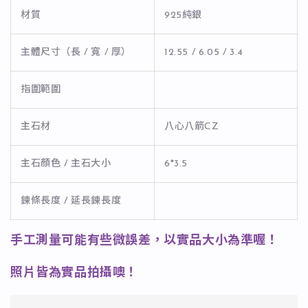
材質
925純銀
主體尺寸（長 / 寬 / 厚）
12.55 / 6.05 / 3.4
指圍範圍
主石材
八心八箭CZ
主石顏色 / 主石大小
6*3.5
鍊條長度 / 延長鍊長度
手工測量可能有些微誤差，以實品大小為準喔！
照片皆為實品拍攝噢！