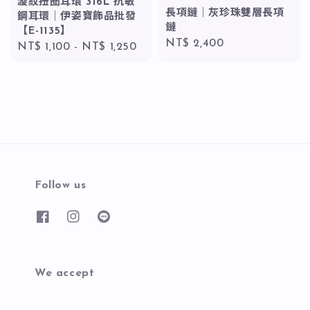
漩紋扭圈耳環 316L 抗敏
長項鏈｜灰珍珠雙層長項
鋼耳環｜伊姿寶飾品批發
鏈
【E-1135】
Regular
NT$ 2,400
Regular
NT$ 1,100
-
NT$ 1,250
price
price
Follow us
We accept