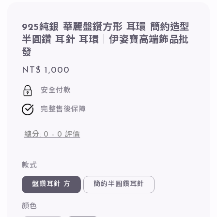
925純銀 華麗盤鑽方形 耳環 簡約造型
半圓鑽 耳針 耳環｜伊姿寶高端飾品批
發
Regular
NT$ 1,000
price
安全付款
完整售後保障
總分:
0
-
0
評價
款式
盤鑽耳針 方
簡約半圓鑽耳針
顏色