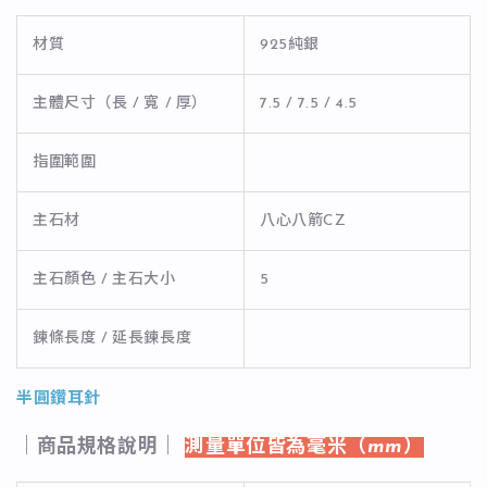
材質
925純銀
主體尺寸（長 / 寬 / 厚）
7.5 / 7.5 / 4.5
指圍範圍
主石材
八心八箭CZ
主石顏色 / 主石大小
5
鍊條長度 / 延長鍊長度
半圓鑽耳針
｜商品規格說明｜
測量單位皆為毫米（mm）