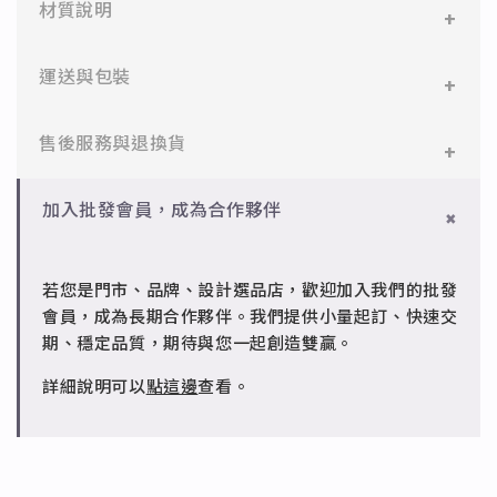
材質說明
✻ 316L不鏽鋼
運送與包裝
醫療等級不鏽鋼，堅硬抗敏、耐腐蝕，適合日常配戴。
一般會員：一件即享免運與精美包裝，超商取貨或宅配
售後服務與退換貨
✻ 925純銀
皆可。
標準銀合金，搭配電鍍銠處理，延緩氧化，適合輕珠寶
設計。
✻ 一般會員
批發會員：達門檻享免運優惠，出貨時間約為2個工作
加入批發會員，成為合作夥伴
7日內新品瑕疵可申請退換，半年內一次免費維修（非
天內。
✻ 銅台電鍍飾品
人為損壞）。
成形性高、造型細緻，搭配台灣高質電鍍技術。
若您是門市、品牌、設計選品店，歡迎加入我們的批發
✻ 批發會員
會員，成為長期合作夥伴。我們提供小量起訂、快速交
請聯繫 LINE 客服 @jfq1926j 協助處理。
期、穩定品質，期待與您一起創造雙贏。
詳細說明可以
點這邊
查看。