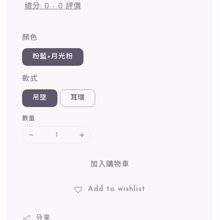
總分:
0
-
0
評價
顏色
粉藍+月光粉
款式
吊墜
耳環
數量
加入購物車
Add to wishlist
分享