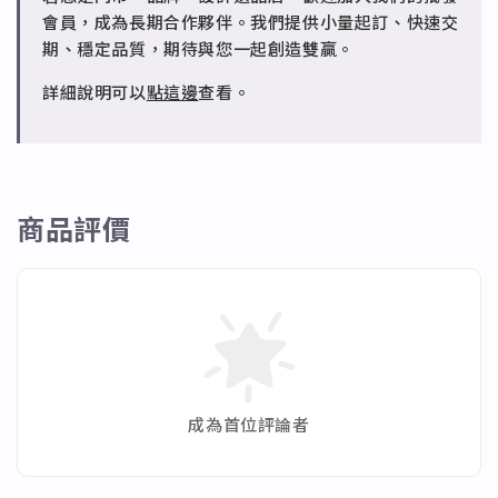
✻ 批發會員
會員，成為長期合作夥伴。我們提供小量起訂、快速交
請聯繫 LINE 客服 @jfq1926j 協助處理。
期、穩定品質，期待與您一起創造雙贏。
詳細說明可以
點這邊
查看。
商品評價
成為首位評論者