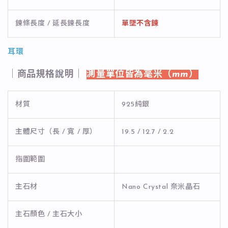
鍊條長度 / 延長鍊長度
單墜不含鍊
耳環
｜商品規格說明｜
測量單位皆為毫米（mm）
材質
925純銀
主體尺寸（長 / 寬 / 厚）
19.5 / 12.7 / 2.2
指圍範圍
主石材
Nano Crystal 奈米晶石
主石顏色 / 主石大小