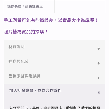
鍊條長度 / 延長鍊長度
手工測量可能有些微誤差，以實品大小為準喔！
照片皆為實品拍攝噢！
材質說明
✻ 316L不鏽鋼
運送與包裝
醫療等級不鏽鋼，堅硬抗敏、耐腐蝕，適合日常配戴。
一般會員：一件即享免運與精美包裝，超商取貨或宅配
售後服務與退換貨
✻ 925純銀
皆可。
標準銀合金，搭配電鍍銠處理，延緩氧化，適合輕珠寶
設計。
✻ 一般會員
批發會員：達門檻享免運優惠，出貨時間約為2個工作
加入批發會員，成為合作夥伴
7日內新品瑕疵可申請退換，半年內一次免費維修（非
天內。
✻ 銅台電鍍飾品
人為損壞）。
成形性高、造型細緻，搭配台灣高質電鍍技術。
若您是門市、品牌、設計選品店，歡迎加入我們的批發