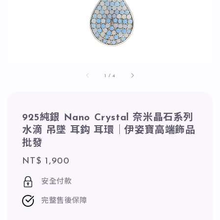
1
/
4
925純銀 Nano Crystal 奈米晶石系列
水滴 吊墜 耳鈎 耳環｜伊姿寶高端飾品
批發
Regular
NT$ 1,900
price
安全付款
完整售後保障