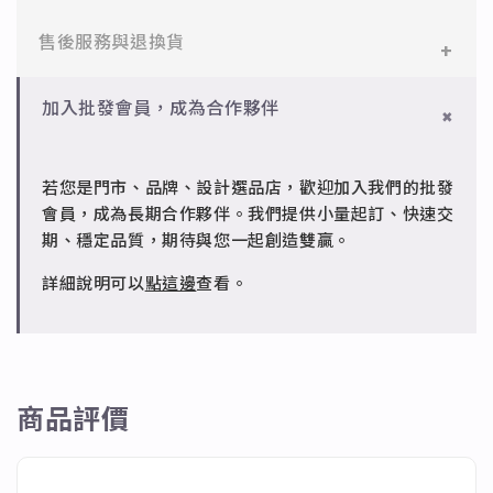
醫療等級不鏽鋼，堅硬抗敏、耐腐蝕，適合日常配戴。
一般會員：一件即享免運與精美包裝，超商取貨或宅配
售後服務與退換貨
✻ 925純銀
皆可。
標準銀合金，搭配電鍍銠處理，延緩氧化，適合輕珠寶
設計。
✻ 一般會員
批發會員：達門檻享免運優惠，出貨時間約為2個工作
加入批發會員，成為合作夥伴
7日內新品瑕疵可申請退換，半年內一次免費維修（非
天內。
✻ 銅台電鍍飾品
人為損壞）。
成形性高、造型細緻，搭配台灣高質電鍍技術。
若您是門市、品牌、設計選品店，歡迎加入我們的批發
✻ 批發會員
會員，成為長期合作夥伴。我們提供小量起訂、快速交
請聯繫 LINE 客服 @jfq1926j 協助處理。
期、穩定品質，期待與您一起創造雙贏。
詳細說明可以
點這邊
查看。
商品評價