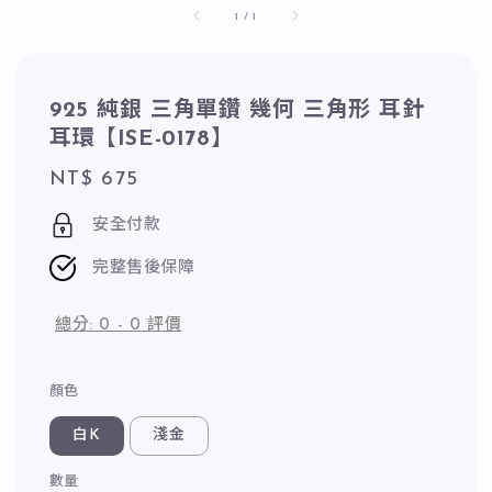
1
/
1
925 純銀 三角單鑽 幾何 三角形 耳針
耳環【ISE-0178】
Regular
NT$ 675
price
安全付款
完整售後保障
總分:
0
-
0
評價
顏色
白K
淺金
數量