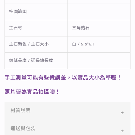
指圍範圍
主石材
三角鋯石
主石顏色 / 主石大小
白 / 6.8*6.1
鍊條長度 / 延長鍊長度
手工測量可能有些微誤差，以實品大小為準喔！
照片皆為實品拍攝噢！
材質說明
✻ 316L不鏽鋼
運送與包裝