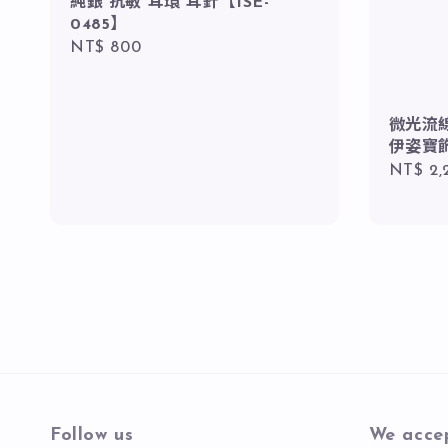
純銀 抗敏 耳環 耳針【ISE-
0485】
Regular
NT$ 800
price
微光流線
伊姿寶飾
Regula
NT$ 2,
price
Follow us
We acce