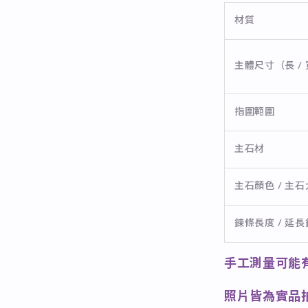
材質
主體尺寸（長 / 
指圍範圍
主石材
主石顏色 / 主
鍊條長度 / 延
手工測量可能
照片皆為實品