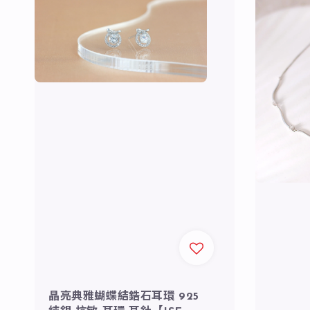
晶亮典雅蝴蝶結鋯石耳環 925