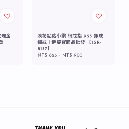
玫瑰金
浪花點點小鑽 細戒指 925 銀戒
發
線戒｜伊姿寶飾品批發 【JSR-
8157】
Regular
NT$ 825
-
NT$ 900
price