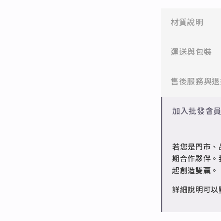
材質說明
✻ 316L不鏽
運送與包裝
醫療等級不鏽
一般會員：一
售後服務與退
✻ 925純銀
標準銀合金，
批發會員：達
✻ 一般會員
加入批發會
✻ 銅台電鍍飾
7日內新品瑕
成形性高、造
✻ 批發會員
若您是門市、
請聯繫 LINE 
期合作夥伴。
起創造雙贏。
詳細說明可以