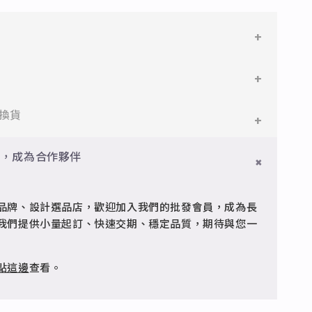
鋼
鋼，堅硬抗敏、耐腐蝕，適合日常配戴。
件即享免運與精美包裝，超商取貨或宅配皆可。
換貨
搭配電鍍銠處理，延緩氧化，適合輕珠寶設計。
門檻享免運優惠，出貨時間約為2個工作天內。
員，成為合作夥伴
品
疵可申請退換，半年內一次免費維修（非人為損壞）。
型細緻，搭配台灣高質電鍍技術。
品牌、設計選品店，歡迎加入我們的批發會員，成為長
客服 @jfq1926j 協助處理。
我們提供小量起訂、快速交期、穩定品質，期待與您一
點這邊
查看。