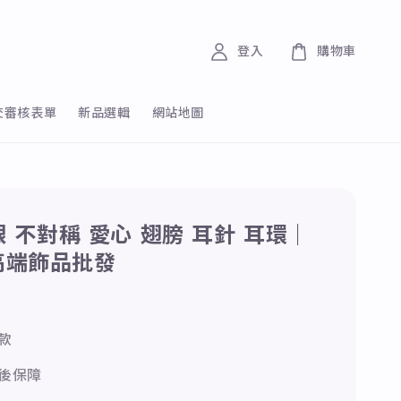
登入
購物車
交審核表單
新品選輯
網站地圖
純銀 不對稱 愛心 翅膀 耳針 耳環｜
高端飾品批發
款
後保障