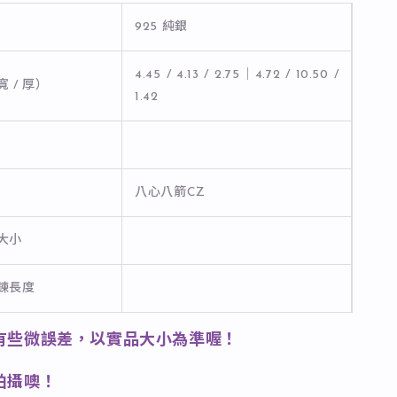
925 純銀
4.45 / 4.13 / 2.75｜4.72 / 10.50 /
寬 / 厚）
1.42
八心八箭CZ
石大小
長鍊長度
有些微誤差，以實品大小為準喔！
拍攝噢！