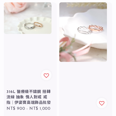
316L 醫療級不鏽鋼 扭轉
流線 抽象 情人對戒 戒
指｜伊姿寶高端飾品批發
Regular
NT$ 900
-
NT$ 1,000
price