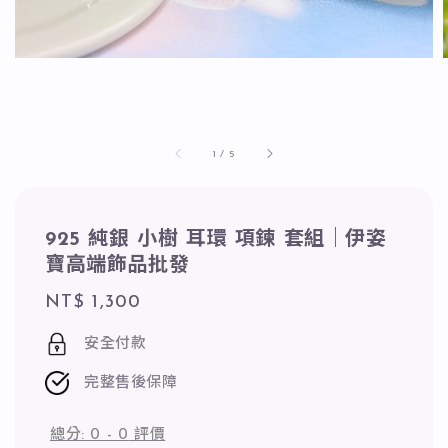
1
/
5
925 純銀 小樹 耳環 項鍊 套組｜伊姿
寶高端飾品批發
Regular
NT$ 1,300
price
安全付款
完整售後保障
總分:
0
-
0
評價