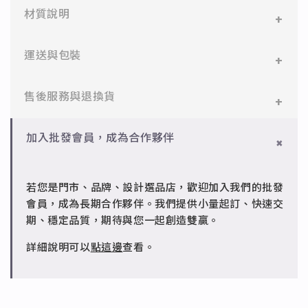
材質說明
✻ 316L不鏽鋼
運送與包裝
醫療等級不鏽鋼，堅硬抗敏、耐腐蝕，適合日常配戴。
一般會員：一件即享免運與精美包裝，超商取貨或宅配
售後服務與退換貨
✻ 925純銀
皆可。
標準銀合金，搭配電鍍銠處理，延緩氧化，適合輕珠寶
設計。
✻ 一般會員
批發會員：達門檻享免運優惠，出貨時間約為2個工作
加入批發會員，成為合作夥伴
7日內新品瑕疵可申請退換，半年內一次免費維修（非
天內。
✻ 銅台電鍍飾品
人為損壞）。
成形性高、造型細緻，搭配台灣高質電鍍技術。
若您是門市、品牌、設計選品店，歡迎加入我們的批發
✻ 批發會員
會員，成為長期合作夥伴。我們提供小量起訂、快速交
請聯繫 LINE 客服 @jfq1926j 協助處理。
期、穩定品質，期待與您一起創造雙贏。
詳細說明可以
點這邊
查看。