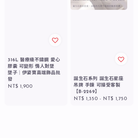
316L 醫療級不鏽鋼 愛心
膠囊 可變形 情人對墜
墜子｜伊姿寶高端飾品批
誕生石系列 誕生石星座
發
吊牌 手鍊 可接受客製
Regular
NT$ 1,900
【B-2269】
price
Regular
NT$ 1,350
-
NT$ 1,750
price