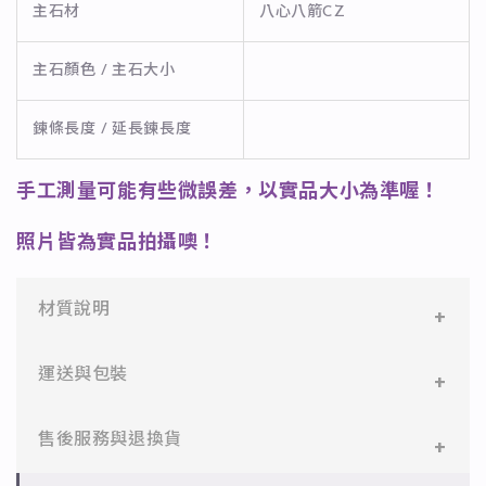
主石材
八心八箭CZ
主石顏色 / 主石大小
鍊條長度 / 延長鍊長度
手工測量可能有些微誤差，以實品大小為準喔！
照片皆為實品拍攝噢！
材質說明
✻ 316L不鏽鋼
運送與包裝
醫療等級不鏽鋼，堅硬抗敏、耐腐蝕，適合日常配戴。
一般會員：一件即享免運與精美包裝，超商取貨或宅配
售後服務與退換貨
✻ 925純銀
皆可。
標準銀合金，搭配電鍍銠處理，延緩氧化，適合輕珠寶