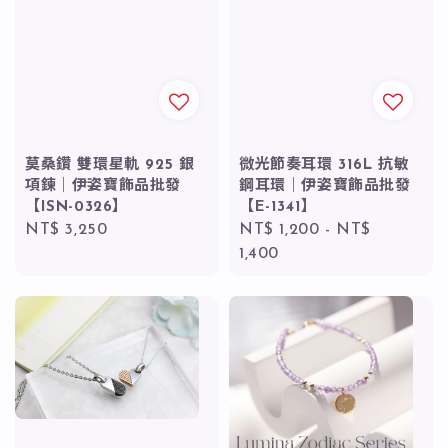
莫桑鑽 雙環星軌 925 銀
微光節奏耳環 316L 抗敏
項鍊｜伊姿寶飾品批發
鋼耳環｜伊姿寶飾品批發
【ISN-0326】
【E-1341】
Regular
NT$ 3,250
Regular
NT$ 1,200
-
NT$
price
price
1,400