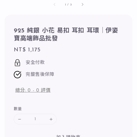
1
/
3
925 純銀 小花 易扣 耳扣 耳環｜伊姿
寶高端飾品批發
Regular
NT$ 1,175
price
安全付款
完整售後保障
總分:
0
-
0
評價
數量