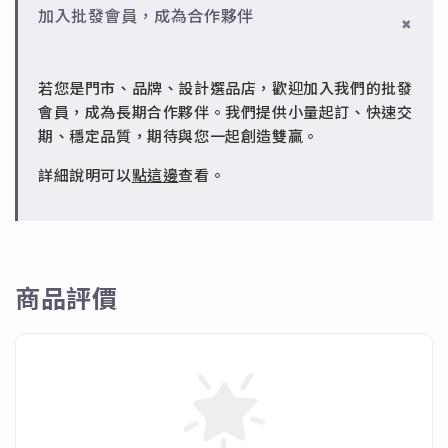
設計。
✻ 一般會員
批發會員：達門檻享免運優惠，出貨時間約為2個工作
加入批發會員，成為合作夥伴
7日內新品瑕疵可申請退換，半年內一次免費維修（非
天內。
✻ 銅台電鍍飾品
人為損壞）。
成形性高、造型細緻，搭配台灣高質電鍍技術。
若您是門市、品牌、設計選品店，歡迎加入我們的批發
✻ 批發會員
會員，成為長期合作夥伴。我們提供小量起訂、快速交
請聯繫 LINE 客服 @jfq1926j 協助處理。
期、穩定品質，期待與您一起創造雙贏。
詳細說明可以
點這邊
查看。
商品評價