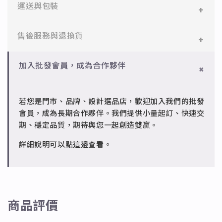
✻ 316L不鏽鋼
運送與包裝
醫療等級不鏽鋼，堅硬抗敏、耐腐蝕，適合日常配戴。
一般會員：一件即享免運與精美包裝，超商取貨或宅配
售後服務與退換貨
✻ 925純銀
皆可。
標準銀合金，搭配電鍍銠處理，延緩氧化，適合輕珠寶
設計。
✻ 一般會員
批發會員：達門檻享免運優惠，出貨時間約為2個工作
加入批發會員，成為合作夥伴
7日內新品瑕疵可申請退換，半年內一次免費維修（非
天內。
✻ 銅台電鍍飾品
人為損壞）。
成形性高、造型細緻，搭配台灣高質電鍍技術。
若您是門市、品牌、設計選品店，歡迎加入我們的批發
✻ 批發會員
會員，成為長期合作夥伴。我們提供小量起訂、快速交
請聯繫 LINE 客服 @jfq1926j 協助處理。
期、穩定品質，期待與您一起創造雙贏。
詳細說明可以
點這邊
查看。
商品評價