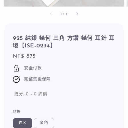
1
/
3
925 純銀 幾何 三角 方鑽 幾何 耳針 耳
環【ISE-0234】
Regular
NT$ 875
price
安全付款
完整售後保障
總分:
0
-
0
評價
顏色
白K
金色