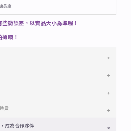
長鍊長度
有些微誤差，以實品大小為準喔！
拍攝噢！
鋼
鋼，堅硬抗敏、耐腐蝕，適合日常配戴。
指圍尺寸使用「美國圍」規格。
搭配電鍍銠處理，延緩氧化，適合輕珠寶設計。
手指會隨季節氣候熱脹冷縮，因此冬季測量指圍時要注意尺
件即享免運與精美包裝，超商取貨或宅配皆可。
換貨
剛好哦！
品
型細緻，搭配台灣高質電鍍技術。
門檻享免運優惠，出貨時間約為2個工作天內。
用現有可配戴的戒指測量內圈直徑，對照下方表格，便可得
員，成為合作夥伴
。