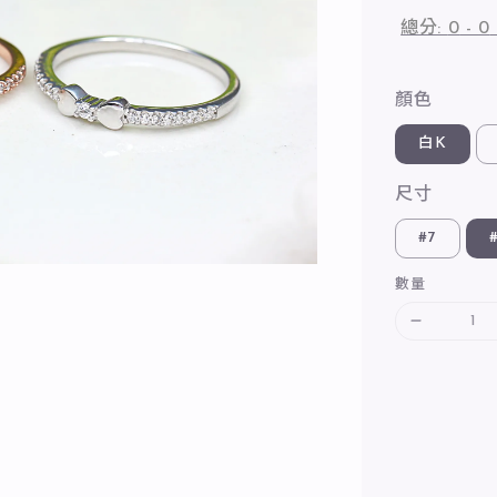
總分:
0
-
0
顏色
白K
尺寸
#7
數量