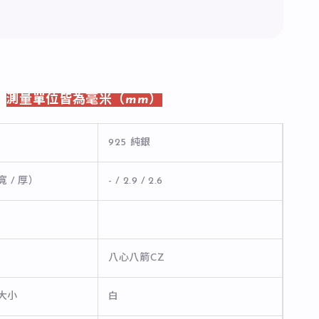
-
測量單位皆為毫米（mm）
925 純銀
寬 / 厚）
- / 2.9 / 2.6
八心八箭CZ
石大小
白