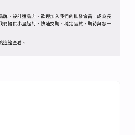
疵可申請退換，半年內一次免費維修（非人為損壞）。
縮性、較硬的線（金屬線等...），環繞手指測量其周長，
，便可得知自己的戒圍；不建議使用紙張或是綿線較柔
品牌、設計選品店，歡迎加入我們的批發會員，成為長
客服 @jfq1926j 協助處理。
測量，易產生誤差導致戒圍過大或過小。
我們提供小量起訂、快速交期、穩定品質，期待與您一
#2
#3
#4
#5
#6
#7
#8
#9
點這邊
查看。
#7
#10
#12
#15
#4
#6
#9
#14
#8
#11
#13
#16
1.30
1.40
1.45
1.55
1.6
1.7
1.8
1.85
4.08
4.40
4.56
4.87
5.03
5.34
5.65
5.81