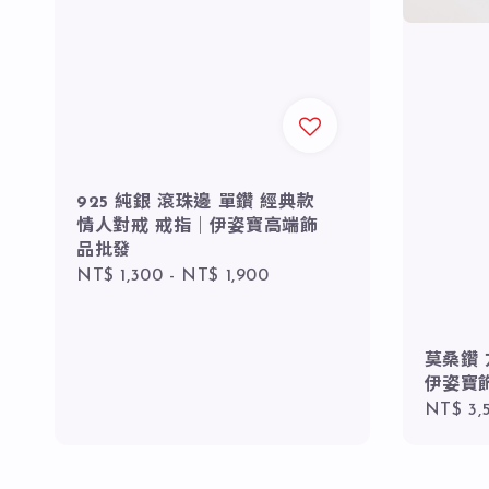
925 純銀 滾珠邊 單鑽 經典款
情人對戒 戒指｜伊姿寶高端飾
品批發
Regular
NT$ 1,300
-
NT$ 1,900
price
莫桑鑽 
伊姿寶飾
Regula
NT$ 3,
price