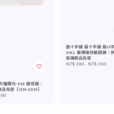
垂十字鍊 扁十字鍊 扁O
316L 醫療級抗敏鋼鍊｜
高端飾品批發
Regular
NT$ 300
-
NT$ 500
price
方糖鑽光 925 銀項鍊｜
品批發【ISN-0335】
r
500