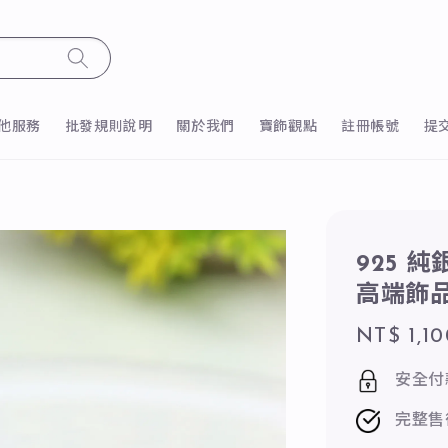
他服務
批發規則說明
關於我們
寶飾觀點
註冊帳號
提
925 
高端飾
Regular
NT$ 1,10
price
安全付
完整售