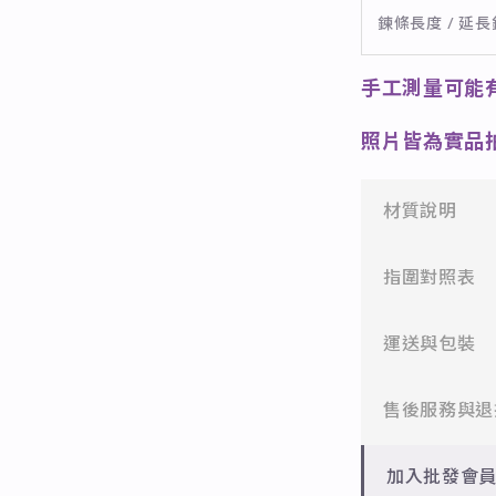
鍊條長度 / 延
手工測量可能
照片皆為實品
材質說明
✻ 316L不鏽
指圍對照表
醫療等級不鏽
1. 本店測量
運送與包裝
✻ 925純銀
標準銀合金，
2. 我們的
一般會員：一
售後服務與退
寸不要抓得太
✻ 銅台電鍍飾
成形性高、造
批發會員：達
3. 可以利
✻ 一般會員
加入批發會
知自己的戒圍