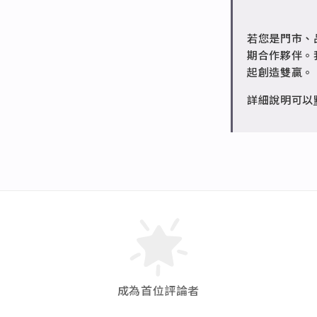
7日內新品瑕
4. 用沒有伸
✻ 批發會員
對照下方表格
若您是門市、
請聯繫 LINE 
軟的材質來做
期合作夥伴。
起創造雙贏。
美國圍
詳細說明可以
國際圍
內圈直
徑
（CM）
內圈周
長
（CM）
成為首位評論者