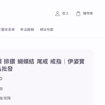
登入
購物車
交審核表單
新品選輯
網站地圖
純銀 排鑽 蝴蝶結 尾戒 戒指｜伊姿寶
品批發
0
款
後保障