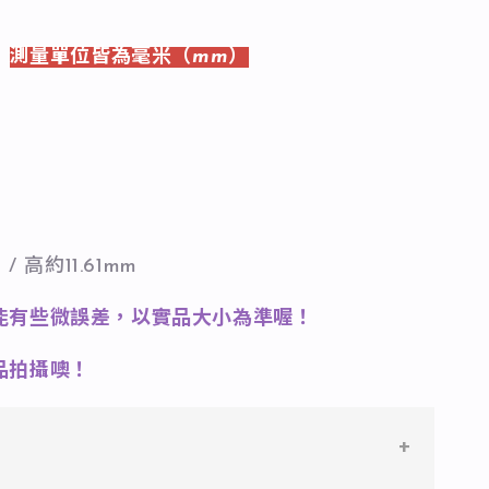
-
測量單位皆為毫米（mm）
/ 高約11.61mm
能有些微誤差，以實品大小為準喔！
品拍攝噢！