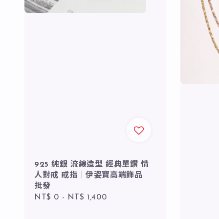
925 純銀 流線造型 經典單鑽 情
人對戒 戒指｜伊姿寶高端飾品
批發
Regular
NT$ 0
-
NT$ 1,400
price