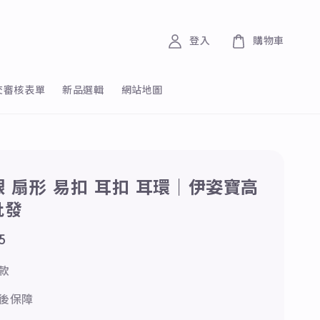
登入
購物車
交審核表單
新品選輯
網站地圖
純銀 扇形 易扣 耳扣 耳環｜伊姿寶高
批發
5
款
後保障