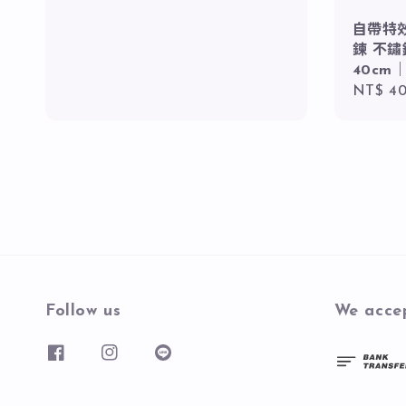
自帶特
鍊 不鏽
40cm
Regula
NT$ 4
price
Follow us
We acce