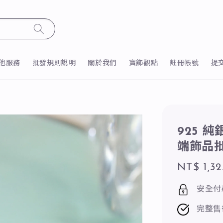
他服務
批發規則說明
關於我們
寶飾觀點
註冊帳號
提
925 
端飾品
Regular
NT$ 1,32
price
安全付
完整售