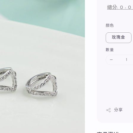
總分:
0
-
0
顏色
玫瑰金
數量
分享