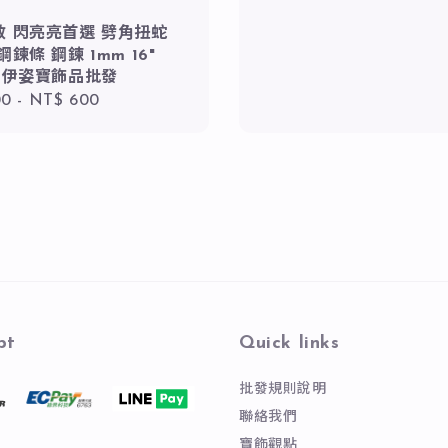
price
效 閃亮亮首選 劈角扭蛇
鋼鍊條 鋼鍊 1mm 16"
｜伊姿寶飾品批發
r
00
-
NT$ 600
pt
Quick links
批發規則說明
聯絡我們
寶飾觀點