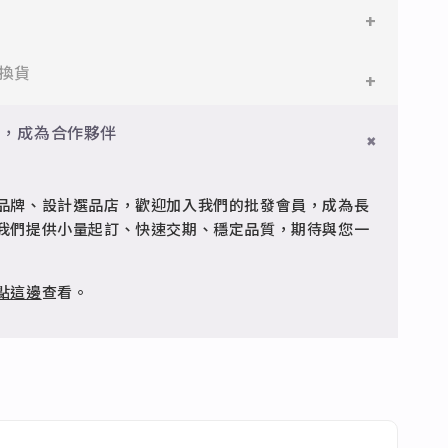
鋼
鋼，堅硬抗敏、耐腐蝕，適合日常配戴。
件即享免運與精美包裝，超商取貨或宅配皆可。
換貨
搭配電鍍銠處理，延緩氧化，適合輕珠寶設計。
門檻享免運優惠，出貨時間約為2個工作天內。
員，成為合作夥伴
品
疵可申請退換，半年內一次免費維修（非人為損壞）。
型細緻，搭配台灣高質電鍍技術。
品牌、設計選品店，歡迎加入我們的批發會員，成為長
客服 @jfq1926j 協助處理。
我們提供小量起訂、快速交期、穩定品質，期待與您一
點這邊
查看。