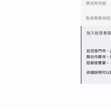
✻ 316L不鏽
運送與包裝
醫療等級不鏽
一般會員：一
售後服務與退
✻ 925純銀
標準銀合金，
批發會員：達
✻ 一般會員
加入批發會
✻ 銅台電鍍飾
7日內新品瑕
成形性高、造
✻ 批發會員
若您是門市、
請聯繫 LINE 
期合作夥伴。
起創造雙贏。
詳細說明可以