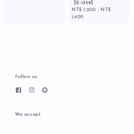
【E-1339】
Regular
NT$ 1,200
-
NT$
price
1,400
Follow us
We accept