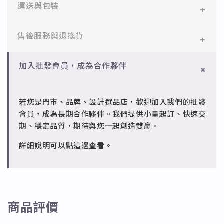
✻ 316L不鏽鋼
運送與包裝
醫療等級不鏽鋼，堅硬抗敏、耐腐蝕，適合日常配戴。
一般會員：一件即享免運與精美包裝，超商取貨或宅配
售後服務與退換貨
✻ 925純銀
皆可。
標準銀合金，搭配電鍍銠處理，延緩氧化，適合輕珠寶
設計。
✻ 一般會員
批發會員：達門檻享免運優惠，出貨時間約為2個工作
加入批發會員，成為合作夥伴
7日內新品瑕疵可申請退換，半年內一次免費維修（非
天內。
✻ 銅台電鍍飾品
人為損壞）。
成形性高、造型細緻，搭配台灣高質電鍍技術。
若您是門市、品牌、設計選品店，歡迎加入我們的批發
✻ 批發會員
會員，成為長期合作夥伴。我們提供小量起訂、快速交
請聯繫 LINE 客服 @jfq1926j 協助處理。
期、穩定品質，期待與您一起創造雙贏。
詳細說明可以
點這邊
查看。
商品評價