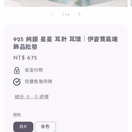
1
/
4
925 純銀 星星 耳針 耳環｜伊姿寶高端
飾品批發
Regular
NT$ 675
price
安全付款
完整售後保障
總分:
0
-
0
評價
顏色
白K
金色