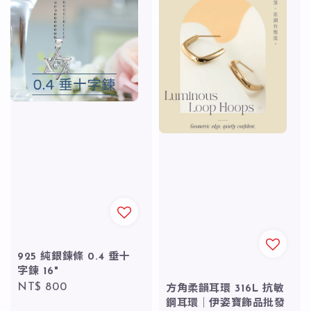
925 純銀鍊條 0.4 垂十
字鍊 16"
Regular
NT$ 800
方角柔韻耳環 316L 抗敏
price
鋼耳環｜伊姿寶飾品批發