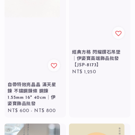
經典方格 閃耀鑽石吊墜
｜伊姿寶高端飾品批發
【JSP-8173】
Regular
NT$ 1,250
price
自帶特效亮晶晶 滿天星
鍊 不鏽鋼鍊條 鋼鍊
1.55mm 16" 40cm｜伊
姿寶飾品批發
Regular
NT$ 600
-
NT$ 800
price