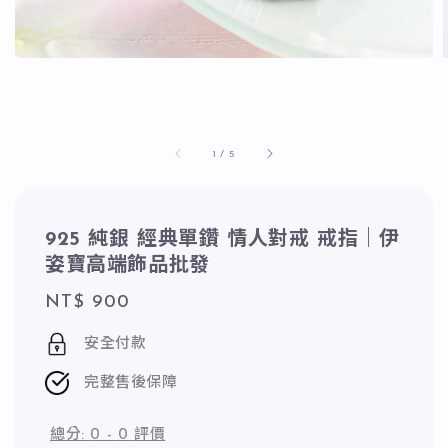
1
/
5
925 純銀 經典單鑽 情人對戒 戒指｜伊
姿寶高端飾品批發
Regular
NT$ 900
price
安全付款
完整售後保障
總分:
0
-
0
評價