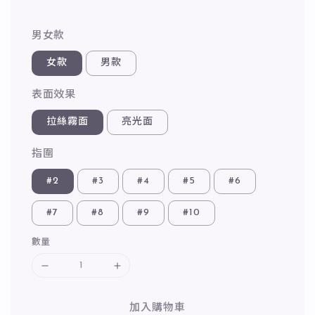
男女款
女款
男款
表面效果
拉絲霧面
亮光面
指圍
#2
#3
#4
#5
#6
#7
#8
#9
#10
數量
加入購物車