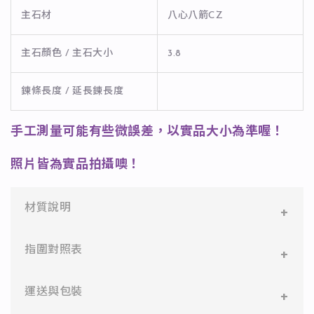
主石材
八心八箭CZ
主石顏色 / 主石大小
3.8
鍊條長度 / 延長鍊長度
手工測量可能有些微誤差，以實品大小為準喔！
照片皆為實品拍攝噢！
材質說明
✻ 316L不鏽鋼
指圍對照表
醫療等級不鏽鋼，堅硬抗敏、耐腐蝕，適合日常配戴。
1. 本店測量指圍尺寸使用「美國圍」規格。
運送與包裝
✻ 925純銀
標準銀合金，搭配電鍍銠處理，延緩氧化，適合輕珠寶