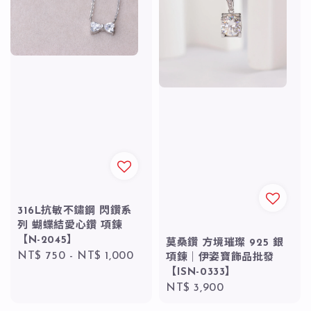
316L抗敏不鏽鋼 閃鑽系
列 蝴蝶結愛心鑽 項鍊
【N-2045】
莫桑鑽 方境璀璨 925 銀
Regular
NT$ 750
-
NT$ 1,000
項鍊｜伊姿寶飾品批發
price
【ISN-0333】
Regular
NT$ 3,900
price