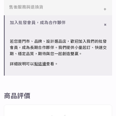
2. 我們的手指會隨季節氣候熱脹冷縮，因此冬季測量
設計。
一般會員：一件即享免運與精美包裝，超商取貨或宅配
售後服務與退換貨
指圍時要注意尺寸不要抓得太剛好哦！
皆可。
✻ 銅台電鍍飾品
3. 可以利用現有可配戴的戒指測量內圈直徑，對照下
成形性高、造型細緻，搭配台灣高質電鍍技術。
✻ 一般會員
批發會員：達門檻享免運優惠，出貨時間約為2個工作
加入批發會員，成為合作夥伴
方表格，便可得知自己的戒圍。
7日內新品瑕疵可申請退換，半年內一次免費維修（非
天內。
4. 用沒有伸縮性、較硬的線（金屬線等...），環繞手指
人為損壞）。
測量其周長，對照下方表格，便可得知自己的戒圍；不
若您是門市、品牌、設計選品店，歡迎加入我們的批發
✻ 批發會員
建議使用紙張或是綿線較柔軟的材質來做測量，易產生
會員，成為長期合作夥伴。我們提供小量起訂、快速交
請聯繫 LINE 客服 @jfq1926j 協助處理。
誤差導致戒圍過大或過小。
期、穩定品質，期待與您一起創造雙贏。
詳細說明可以
點這邊
查看。
美國圍
#2
#3
#4
#5
#6
#
#7
#10
#
國際圍
#4
#6
#9
#8
#11
#
商品評價
內圈直
徑
1.30
1.40
1.45
1.55
1.6
1
（CM）