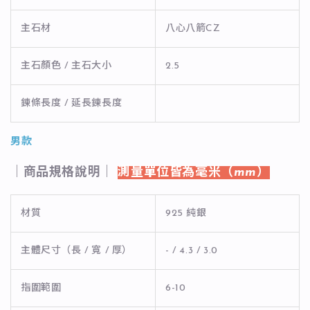
主石材
八心八箭CZ
主石顏色 / 主石大小
2.5
鍊條長度 / 延長鍊長度
男款
｜商品規格說明｜
測量單位皆為毫米（mm）
材質
925 純銀
主體尺寸（長 / 寬 / 厚）
- / 4.3 / 3.0
指圍範圍
6-10