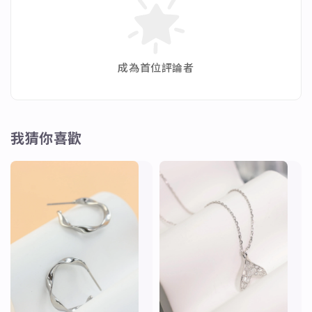
內圈周
長
4.08
4.40
4.56
4.87
5.03
5.
（CM）
成為首位評論者
我猜你喜歡