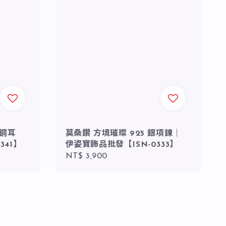
 鋼耳
莫桑鑽 方境璀璨 925 銀項鍊｜
341】
伊姿寶飾品批發【ISN-0333】
Regular
NT$ 3,900
price