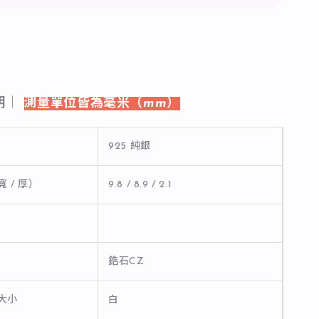
明｜
測量單位皆為毫米（mm）
925 純銀
寬 / 厚）
9.8 / 8.9 / 2.1
鋯石CZ
石大小
白