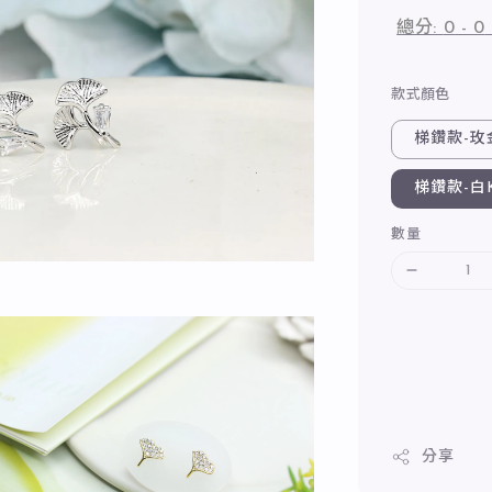
總分:
0
-
0
款式顏色
梯鑽款-玫
梯鑽款-白
數量
分享