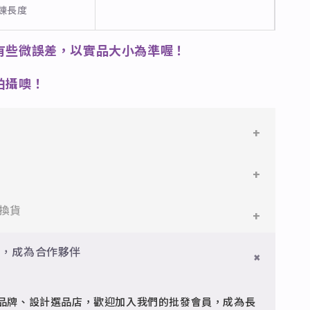
長鍊長度
有些微誤差，以實品大小為準喔！
拍攝噢！
鋼
鋼，堅硬抗敏、耐腐蝕，適合日常配戴。
件即享免運與精美包裝，超商取貨或宅配皆可。
換貨
搭配電鍍銠處理，延緩氧化，適合輕珠寶設計。
門檻享免運優惠，出貨時間約為2個工作天內。
員，成為合作夥伴
品
疵可申請退換，半年內一次免費維修（非人為損壞）。
型細緻，搭配台灣高質電鍍技術。
品牌、設計選品店，歡迎加入我們的批發會員，成為長