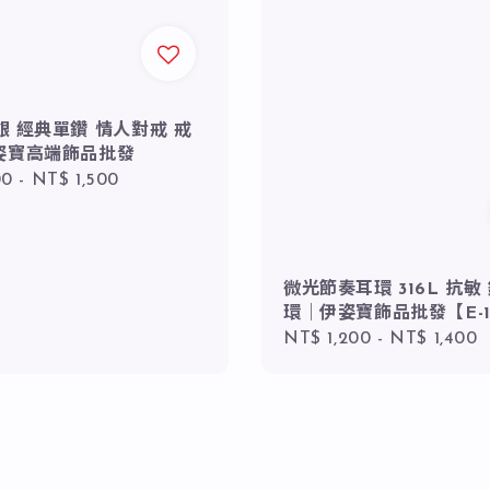
純銀 經典單鑽 情人對戒 戒
姿寶高端飾品批發
r
00
-
NT$ 1,500
微光節奏耳環 316L 抗敏
環｜伊姿寶飾品批發【E-1
Regular
NT$ 1,200
-
NT$ 1,400
price