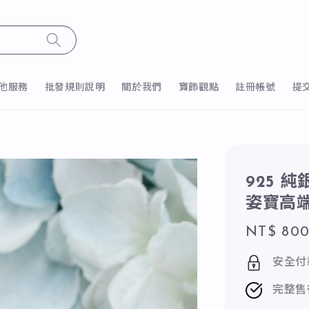
他服務
批發規則說明
關於我們
寶飾觀點
註冊帳號
提
925 
姿寶高
Regular
NT$ 80
price
安全付
完整售