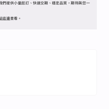
客服 @jfq1926j 協助處理。
我們提供小量起訂、快速交期、穩定品質，期待與您一
點這邊
查看。