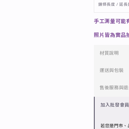
鍊條長度 / 延
手工測量可能
照片皆為實品
材質說明
✻ 316L不鏽
運送與包裝
醫療等級不鏽
一般會員：一
售後服務與退
✻ 925純銀
標準銀合金，
批發會員：達
✻ 一般會員
加入批發會
✻ 銅台電鍍飾
7日內新品瑕
成形性高、造
✻ 批發會員
若您是門市、