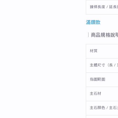
鍊條長度 / 延
滿鑽款
｜商品規格說
材質
主體尺寸（長 / 
指圍範圍
主石材
主石顏色 / 主