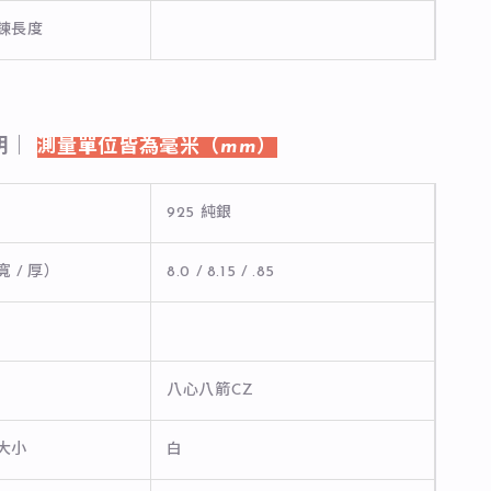
長鍊長度
明｜
測量單位皆為毫米（mm）
925 純銀
寬 / 厚）
8.0 / 8.15 / .85
八心八箭CZ
石大小
白