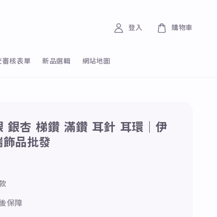
登入
購物車
交審核表單
新品選輯
網站地圖
純銀 銀杏 梯鑽 滿鑽 耳針 耳環｜伊
端飾品批發
0
款
後保障