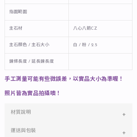
指圍範圍
主石材
八心八箭CZ
主石顏色 / 主石大小
白 / 粉 / 2.5
鍊條長度 / 延長鍊長度
手工測量可能有些微誤差，以實品大小為準喔！
照片皆為實品拍攝噢！
材質說明
✻ 316L不鏽鋼
運送與包裝