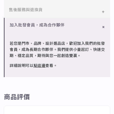
醫療等級不鏽鋼，堅硬抗敏、耐腐蝕，適合日常配戴。
一般會員：一件即享免運與精美包裝，超商取貨或宅配
售後服務與退換貨
✻ 925純銀
皆可。
標準銀合金，搭配電鍍銠處理，延緩氧化，適合輕珠寶
設計。
✻ 一般會員
批發會員：達門檻享免運優惠，出貨時間約為2個工作
加入批發會員，成為合作夥伴
7日內新品瑕疵可申請退換，半年內一次免費維修（非
天內。
✻ 銅台電鍍飾品
人為損壞）。
成形性高、造型細緻，搭配台灣高質電鍍技術。
若您是門市、品牌、設計選品店，歡迎加入我們的批發
✻ 批發會員
會員，成為長期合作夥伴。我們提供小量起訂、快速交
請聯繫 LINE 客服 @jfq1926j 協助處理。
期、穩定品質，期待與您一起創造雙贏。
詳細說明可以
點這邊
查看。
商品評價