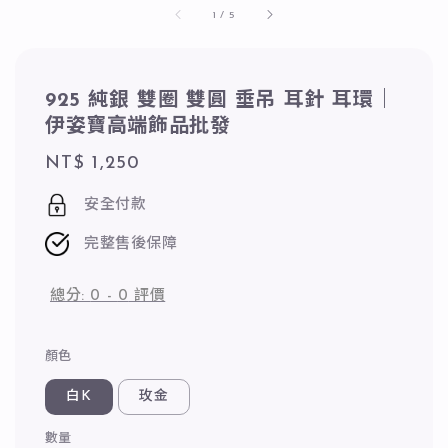
1
/
5
925 純銀 雙圈 雙圓 垂吊 耳針 耳環｜
伊姿寶高端飾品批發
Regular
NT$ 1,250
price
安全付款
完整售後保障
總分:
0
-
0
評價
顏色
白K
玫金
數量