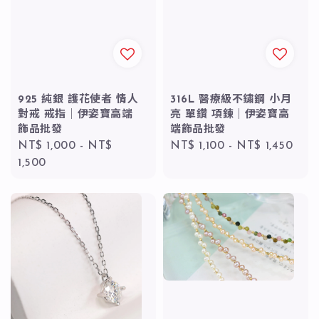
925 純銀 護花使者 情人
316L 醫療級不鏽鋼 小月
對戒 戒指｜伊姿寶高端
亮 單鑽 項鍊｜伊姿寶高
飾品批發
端飾品批發
Regular
NT$ 1,000
-
NT$
Regular
NT$ 1,100
-
NT$ 1,450
price
1,500
price