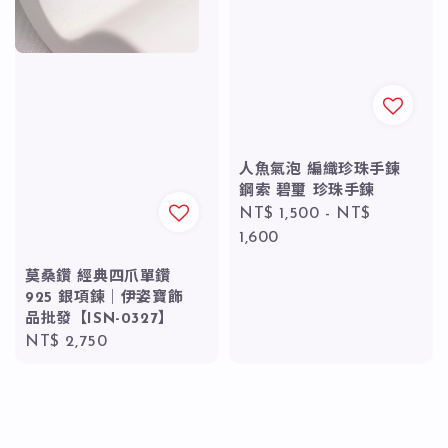
人魚氣泡 編織珍珠手鍊
鋼索 碧璽 珍珠手鍊
Regular
NT$ 1,500
-
NT$
price
1,600
莫桑鑽 經典四爪單鑽
925 銀項鍊｜伊姿寶飾
品批發【ISN-0327】
Regular
NT$ 2,750
price