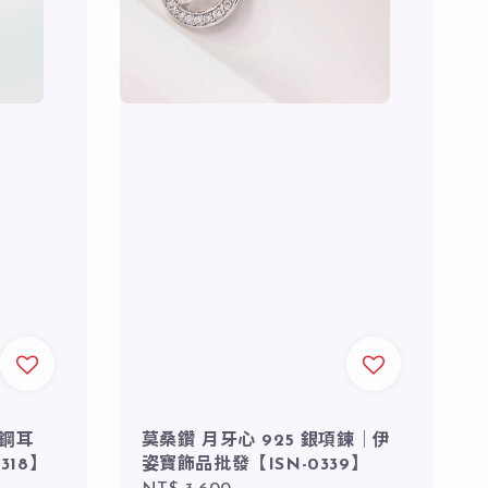
 鋼耳
莫桑鑽 月牙心 925 銀項鍊｜伊
318】
姿寶飾品批發【ISN-0339】