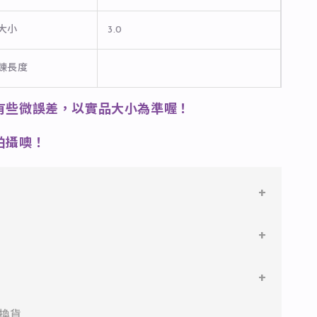
石大小
3.0
長鍊長度
有些微誤差，以實品大小為準喔！
拍攝噢！
鋼
鋼，堅硬抗敏、耐腐蝕，適合日常配戴。
指圍尺寸使用「美國圍」規格。
搭配電鍍銠處理，延緩氧化，適合輕珠寶設計。
手指會隨季節氣候熱脹冷縮，因此冬季測量指圍時要注意尺
件即享免運與精美包裝，超商取貨或宅配皆可。
換貨
剛好哦！