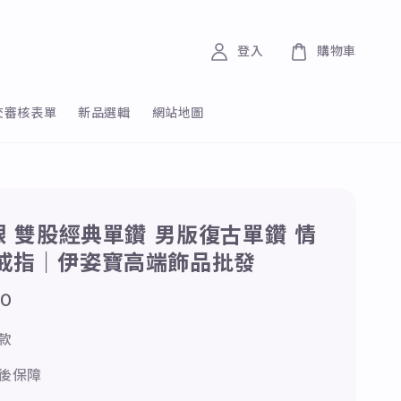
登入
購物車
交審核表單
新品選輯
網站地圖
純銀 雙股經典單鑽 男版復古單鑽 情
 戒指｜伊姿寶高端飾品批發
00
款
後保障