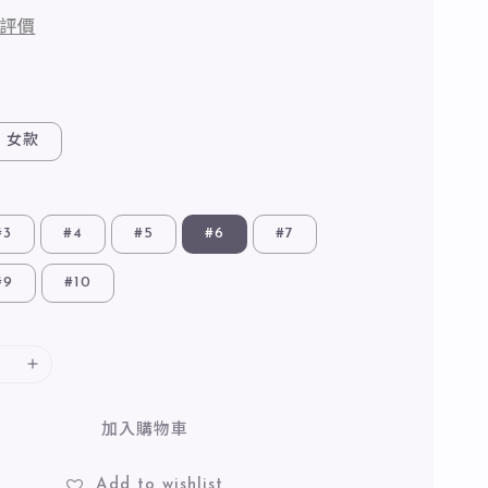
評價
女款
#3
#4
#5
#6
#7
#9
#10
加入購物車
Add to wishlist