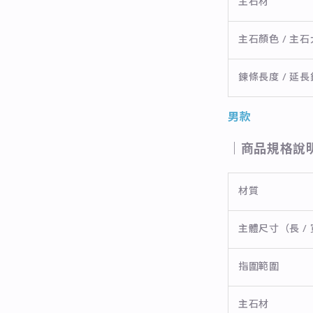
主石材
主石顏色 / 主
鍊條長度 / 延
男款
｜商品規格說
材質
主體尺寸（長 / 
指圍範圍
主石材