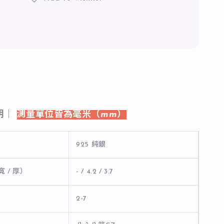
明｜
測量單位皆為毫米（mm）
925 純銀
寬 / 厚）
- / 4.2 / 3.7
2-7