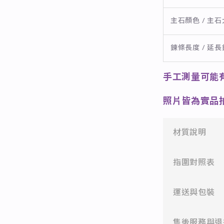
主石顏色 / 主
鍊條長度 / 延
手工測量可能
照片皆為實品
材質說明
✻ 316L不鏽
指圍對照表
醫療等級不鏽
1. 本店測量
運送與包裝
✻ 925純銀
標準銀合金，
2. 我們的
一般會員：一
售後服務與退
寸不要抓得太