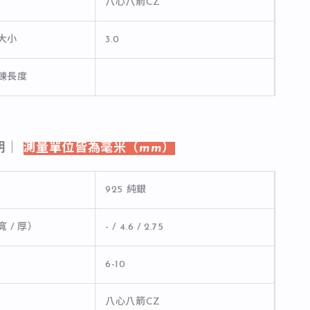
八心八箭CZ
石大小
3.0
長鍊長度
明｜
測量單位皆為毫米（mm）
925 純銀
寬 / 厚）
- / 4.6 / 2.75
6-10
八心八箭CZ