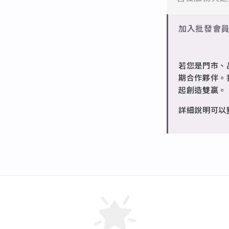
✻ 銅台電鍍飾
成形性高、造
批發會員：達
3. 可以利
✻ 一般會員
加入批發會
知自己的戒圍
7日內新品瑕
4. 用沒有伸
✻ 批發會員
對照下方表格
若您是門市、
請聯繫 LINE 
軟的材質來做
期合作夥伴。
起創造雙贏。
美國圍
詳細說明可以
國際圍
內圈直
徑
（CM）
內圈周
長