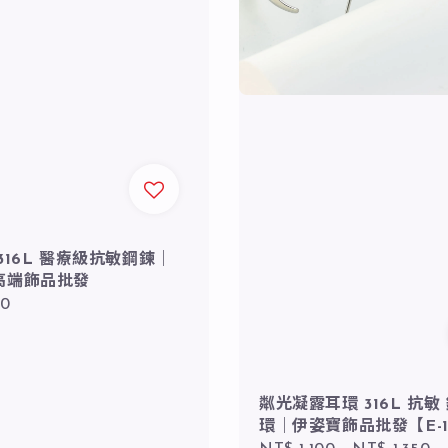
316L 醫療級抗敏鋼鍊｜
高端飾品批發
r
50
粼光凝露耳環 316L 抗敏
環｜伊姿寶飾品批發【E-1