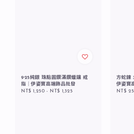
方蛇鍊 
925純銀 珠點圓鑽滿鑽蠟鑲 戒
伊姿寶
指｜伊姿寶高端飾品批發
Regula
NT$ 2
Regular
NT$ 1,250
-
NT$ 1,325
price
price