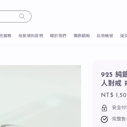
他服務
批發規則說明
關於我們
寶飾觀點
註冊帳號
提
925 
人對戒
Regular
NT$ 1,5
price
安全付
完整售