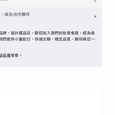
品
型細緻，搭配台灣高質電鍍技術。
門檻享免運優惠，出貨時間約為2個工作天內。
用現有可配戴的戒指測量內圈直徑，對照下方表格，便可得
員，成為合作夥伴
。
疵可申請退換，半年內一次免費維修（非人為損壞）。
縮性、較硬的線（金屬線等...），環繞手指測量其周長，
，便可得知自己的戒圍；不建議使用紙張或是綿線較柔
品牌、設計選品店，歡迎加入我們的批發會員，成為長
客服 @jfq1926j 協助處理。
測量，易產生誤差導致戒圍過大或過小。
我們提供小量起訂、快速交期、穩定品質，期待與您一
#2
#3
#4
#5
#6
#7
#8
#9
點這邊
查看。
#7
#10
#12
#15
#4
#6
#9
#14
#8
#11
#13
#16
1.30
1.40
1.45
1.55
1.6
1.7
1.8
1.85
4.08
4.40
4.56
4.87
5.03
5.34
5.65
5.81