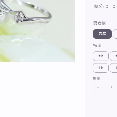
總分:
0
-
0
男女款
男款
指圍
#2
#8
數量