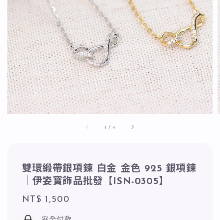
1
/
4
雙環緞帶銀項鍊 白金 金色 925 銀項鍊
｜伊姿寶飾品批發【ISN-0305】
Regular
NT$ 1,500
price