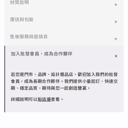
材質說明
✻ 316L不鏽鋼
運送與包裝
醫療等級不鏽鋼，堅硬抗敏、耐腐蝕，適合日常配戴。
一般會員：一件即享免運與精美包裝，超商取貨或宅配
售後服務與退換貨
✻ 925純銀
皆可。
標準銀合金，搭配電鍍銠處理，延緩氧化，適合輕珠寶
設計。
✻ 一般會員
批發會員：達門檻享免運優惠，出貨時間約為2個工作
加入批發會員，成為合作夥伴
7日內新品瑕疵可申請退換，半年內一次免費維修（非
天內。
✻ 銅台電鍍飾品
人為損壞）。
成形性高、造型細緻，搭配台灣高質電鍍技術。
若您是門市、品牌、設計選品店，歡迎加入我們的批發
✻ 批發會員
會員，成為長期合作夥伴。我們提供小量起訂、快速交
請聯繫 LINE 客服 @jfq1926j 協助處理。
期、穩定品質，期待與您一起創造雙贏。
詳細說明可以
點這邊
查看。