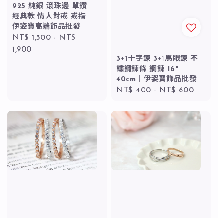
925 純銀 滾珠邊 單鑽
經典款 情人對戒 戒指｜
伊姿寶高端飾品批發
Regular
NT$ 1,300
-
NT$
price
1,900
3+1十字鍊 3+1馬眼鍊 不
鏽鋼鍊條 鋼鍊 16"
40cm｜伊姿寶飾品批發
Regular
NT$ 400
-
NT$ 600
price