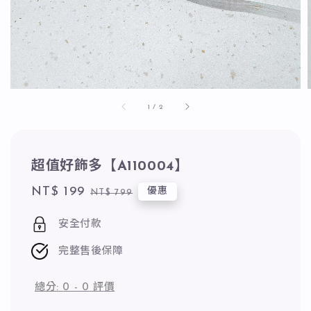
1
/
2
超值好飾多【A110004】
Sale
NT$ 199
Regular
優惠
NT$ 799
price
price
安全付款
完整售後保障
總分:
0
-
0
評價