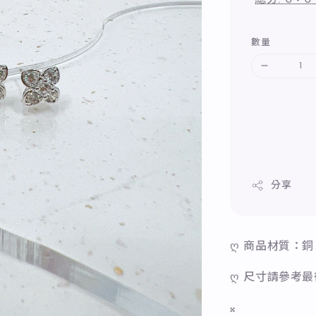
數量
分享
ღ 商品材質：銅
ღ 尺寸請參考
𝄪