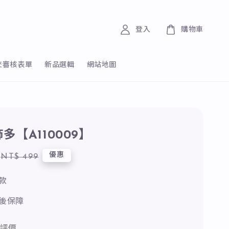
登入
購物車
交審核表單
新品選輯
網站地圖
多【A110009】
Regular
優惠
NT$ 499
price
款
後保障
評價