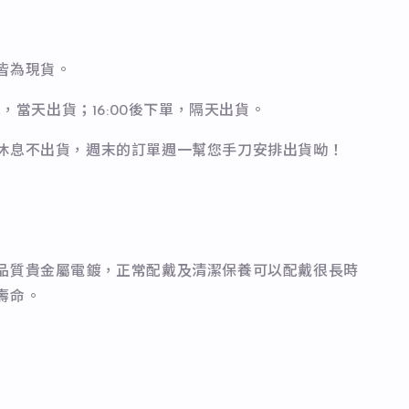
皆為現貨。
下單，當天出貨；16:00後下單，隔天出貨。
休息不出貨，週末的訂單週一幫您手刀安排出貨呦！
品質貴金屬電鍍，正常配戴及清潔保養可以配戴很長時
壽命。