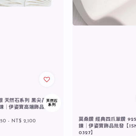
純銀 天然石系列 黑尖晶石
天然石
系列
手鍊｜伊姿寶高端飾品批
莫桑鑽 經典四爪單鑽 925
r
950
-
NT$ 2,100
鍊｜伊姿寶飾品批發【ISN
0327】