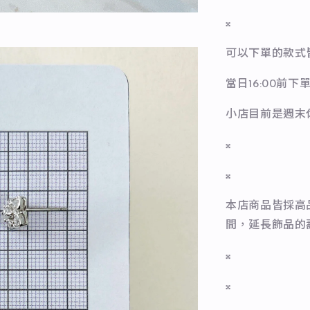
𝄪
可以下單的款式
當日16:00前
小店目前是週末
𝄪
𝄪
本店商品皆採高
間，延長飾品的
𝄪
𝄪