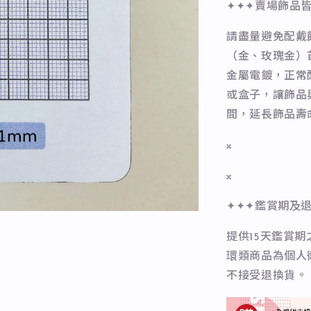
✦✦✦賣場飾品
請盡量避免配戴
（金、玫瑰金）
金屬電鍍，正常
或盒子，讓飾品
間，延長飾品壽
𝄪
𝄪
✦✦✦鑑賞期及
提供15天鑑賞
環類商品為個人
不接受退換貨。