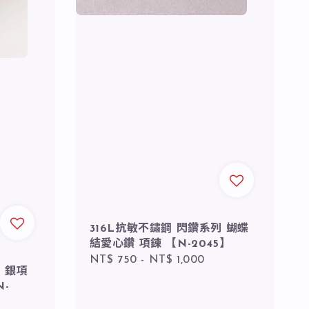
316L抗敏不鏽鋼 閃鑽系列 蝴蝶
結愛心鑽 項鍊 【N-2045】
Regular
NT$ 750
-
NT$ 1,000
 銀項
price
-