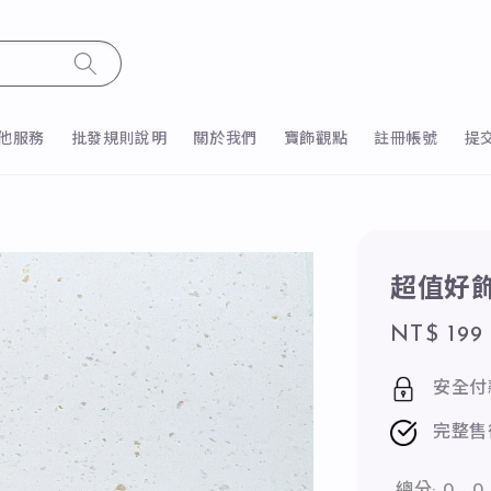
他服務
批發規則說明
關於我們
寶飾觀點
註冊帳號
提
超值好飾
Sale
NT$ 199
price
安全付
完整售
總分:
0
-
0