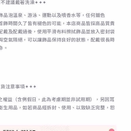
皆不建議戴著洗澡✦✦✦
飾品泡溫泉、游泳、運動以及噴香水等，任何鍍色
首飾時間久了皆有褪色的可能，本店商品皆採高品質貴
配戴及配戴過後，使用平滑布料擦拭飾品並放入密封袋
與空氣隔絕，可以讓飾品保持良好的狀態，配戴很長時
命。
退貨注意事項✦✦✦
期之權益（含例假日，此為考慮期並非試用期），另因耳
衛生用品，如若商品經拆封、使用、以致缺乏完整，恕