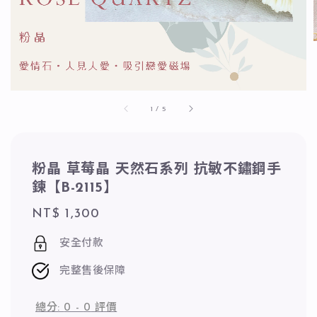
1
/
5
粉晶 草莓晶 天然石系列 抗敏不鏽鋼手
鍊【B-2115】
Regular
NT$ 1,300
price
安全付款
完整售後保障
總分:
0
-
0
評價