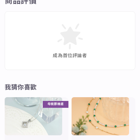
商品評價
✨黑尖晶➡增強洞察力、保持毅力。這種顏色具有保
護、穩定能量的功能，有助於促進能量的上升。
✨月光石➡具有深層的情感治療功能，能提高情商，安
撫情緒的波動，使內心恢復平靜。
✨電氣石➡又稱碧璽，顏色多樣七色齊全。他的能量可
相應身體每一部份。能幫助身體疏道血氣。
成為首位評論者
✨草莓晶➡有助愛情運勢、吸引美好姻緣、圓融關係、
和諧友善。
我猜你喜歡
母親節精選