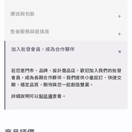
醫療等級不鏽鋼，堅硬抗敏、耐腐蝕，適合日常配
戴。
✨藍磷灰➡消除身心的緊張有助於考試及比賽順利。
運送與包裝
✻ 925純銀
✨天河石➡促進身心健康，疲憊或沒有精神時，可以強
標準銀合金，搭配電鍍銠處理，延緩氧化，適合輕珠
一般會員：一件即享免運與精美包裝，超商取貨或宅配
售後服務與退換貨
化體力與力氣 招來好運與財運。
寶設計。
皆可。
✨青金石➡增強洞察力，擋煞解厄。
✻ 銅台電鍍飾品
✻ 一般會員
批發會員：達門檻享免運優惠，出貨時間約為2個工作
加入批發會員，成為合作夥伴
成形性高、造型細緻，搭配台灣高質電鍍技術。
✨綠砂石➡鎮定安神、消除劳累，使人集中精神增加信
7日內新品瑕疵可申請退換，半年內一次免費維修（非
天內。
心和意志力。
人為損壞）。
若您是門市、品牌、設計選品店，歡迎加入我們的批發
✨紫水晶➡心境平和，可開智慧、帶來靈感的寶石。
✻ 批發會員
會員，成為長期合作夥伴。我們提供小量起訂、快速交
請聯繫 LINE 客服 @jfq1926j 協助處理。
✨太陽石➡解放壓抑的感情及帶來幸福感。
期、穩定品質，期待與您一起創造雙贏。
✨石榴石➡提高熱情、代表不渝的愛。意志薄弱的人配
詳細說明可以
點這邊
查看。
戴可以增強精神力帶來勇氣 。
✨橄欖石➡可以驅邪護身，會給佩戴的人一種溫和的性
情和幸福的婚姻。