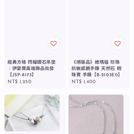
經典方格 閃耀鑽石吊墜
《絕版品》綠瑪瑙 珍珠
｜伊姿寶高端飾品批發
抗敏感鋼手鍊 天然石 輕
【JSP-8173】
珠寶 手鍊【B-2103E0】
Regular
NT$ 1,250
Regular
NT$ 1,400
price
price