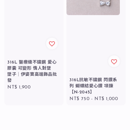
316L 醫療級不鏽鋼 愛心
膠囊 可變形 情人對墜
墜子｜伊姿寶高端飾品批
316L抗敏不鏽鋼 閃鑽系
發
列 蝴蝶結愛心鑽 項鍊
Regular
NT$ 1,900
【N-2045】
price
Regular
NT$ 750
-
NT$ 1,000
price