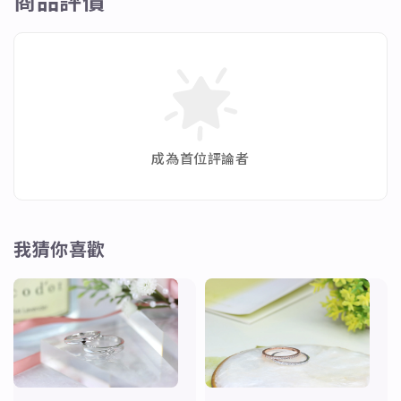
商品評價
✨黑尖晶➡增強洞察力、保持毅力。這種顏色具有保
護、穩定能量的功能，有助於促進能量的上升。
✨月光石➡具有深層的情感治療功能，能提高情商，安
撫情緒的波動，使內心恢復平靜。
✨電氣石➡又稱碧璽，顏色多樣七色齊全。他的能量可
相應身體每一部份。能幫助身體疏道血氣。
成為首位評論者
✨草莓晶➡有助愛情運勢、吸引美好姻緣、圓融關係、
和諧友善。
我猜你喜歡