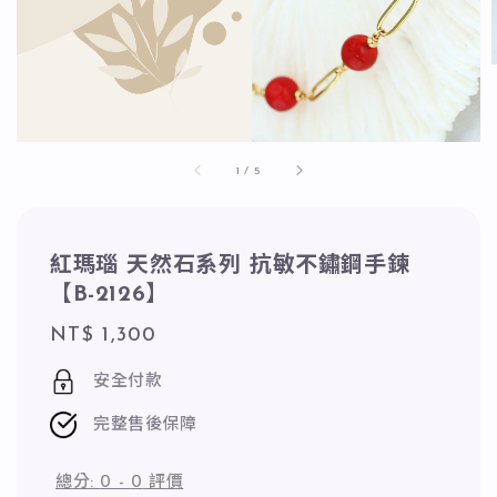
1
/
5
紅瑪瑙 天然石系列 抗敏不鏽鋼手鍊
【B-2126】
Regular
NT$ 1,300
price
安全付款
完整售後保障
總分:
0
-
0
評價