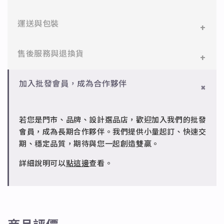
醫療等級不鏽鋼，堅硬抗敏、耐腐蝕，適合日常配
戴。
✨藍磷灰➡消除身心的緊張有助於考試及比賽順利。
運送與包裝
✻ 925純銀
✨天河石➡促進身心健康，疲憊或沒有精神時，可以強
標準銀合金，搭配電鍍銠處理，延緩氧化，適合輕珠
一般會員：一件即享免運與精美包裝，超商取貨或宅配
售後服務與退換貨
化體力與力氣 招來好運與財運。
寶設計。
皆可。
✨青金石➡增強洞察力，擋煞解厄。
✻ 銅台電鍍飾品
✻ 一般會員
批發會員：達門檻享免運優惠，出貨時間約為2個工作
加入批發會員，成為合作夥伴
成形性高、造型細緻，搭配台灣高質電鍍技術。
✨綠砂石➡鎮定安神、消除劳累，使人集中精神增加信
7日內新品瑕疵可申請退換，半年內一次免費維修（非
天內。
心和意志力。
人為損壞）。
若您是門市、品牌、設計選品店，歡迎加入我們的批發
✨紫水晶➡心境平和，可開智慧、帶來靈感的寶石。
✻ 批發會員
會員，成為長期合作夥伴。我們提供小量起訂、快速交
請聯繫 LINE 客服 @jfq1926j 協助處理。
✨太陽石➡解放壓抑的感情及帶來幸福感。
期、穩定品質，期待與您一起創造雙贏。
✨石榴石➡提高熱情、代表不渝的愛。意志薄弱的人配
詳細說明可以
點這邊
查看。
戴可以增強精神力帶來勇氣 。
✨橄欖石➡可以驅邪護身，會給佩戴的人一種溫和的性
情和幸福的婚姻。