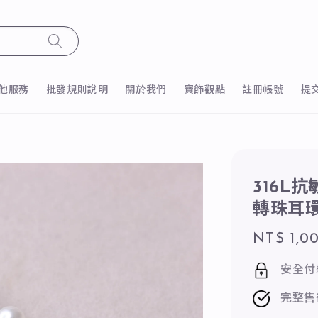
他服務
批發規則說明
關於我們
寶飾觀點
註冊帳號
提
316L
轉珠耳環
Regular
NT$ 1,0
price
安全付
完整售