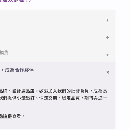
會差太多喔！』
鋼
鋼，堅硬抗敏、耐腐蝕，適合日常配戴。
件即享免運與精美包裝，超商取貨或宅配皆可。
換貨
搭配電鍍銠處理，延緩氧化，適合輕珠寶設計。
門檻享免運優惠，出貨時間約為2個工作天內。
員，成為合作夥伴
品
疵可申請退換，半年內一次免費維修（非人為損壞）。
型細緻，搭配台灣高質電鍍技術。
品牌、設計選品店，歡迎加入我們的批發會員，成為長
客服 @jfq1926j 協助處理。
我們提供小量起訂、快速交期、穩定品質，期待與您一
點這邊
查看。