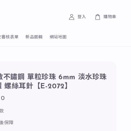
登入
購物車
交審核表單
新品選輯
網站地圖
抗敏不鏽鋼 單粒珍珠 6mm 淡水珍珠
 螺絲耳針【E-2072】
00
款
後保障