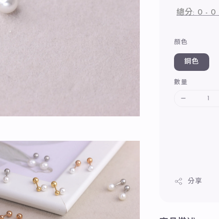
總分:
0
-
0
顏色
鋼色
數量
分享