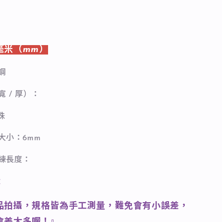
毫米（mm）
鋼
寬 / 厚）：
珠
石大小：6mm
長練長度：
：
品拍攝，規格皆為手工測量，難免會有小誤差，