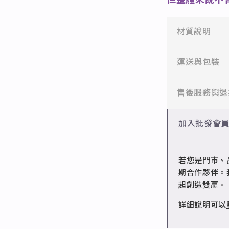
但整體來說不
材質說明
✻ 316L不鏽
運送與包裝
醫療等級不鏽
一般會員：一
售後服務與退
✻ 925純銀
標準銀合金，
批發會員：達
✻ 一般會員
加入批發會
✻ 銅台電鍍飾
7日內新品瑕
成形性高、造
✻ 批發會員
若您是門市、
請聯繫 LINE 
期合作夥伴。
起創造雙贏。
詳細說明可以