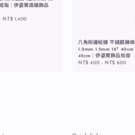
 戒指｜伊姿寶高端飾品
r
-
NT$ 1,400
八角削邊蛇鍊 不鏽鋼鍊條
1.2mm 1.5mm 16" 40cm 
45cm｜伊姿寶飾品批發
Regular
NT$ 400
-
NT$ 600
price