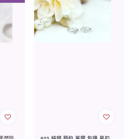
 天然珍
925 純銀 簡約 單鑽 包鑲 易扣