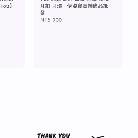
182】
耳扣 耳環｜伊姿寶高端飾品批
發
Regular
NT$ 900
price