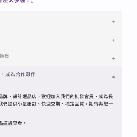
會差太多喔！』
鋼
鋼，堅硬抗敏、耐腐蝕，適合日常配戴。
件即享免運與精美包裝，超商取貨或宅配皆可。
換貨
搭配電鍍銠處理，延緩氧化，適合輕珠寶設計。
門檻享免運優惠，出貨時間約為2個工作天內。
員，成為合作夥伴
品
疵可申請退換，半年內一次免費維修（非人為損壞）。
型細緻，搭配台灣高質電鍍技術。
品牌、設計選品店，歡迎加入我們的批發會員，成為長
客服 @jfq1926j 協助處理。
我們提供小量起訂、快速交期、穩定品質，期待與您一
點這邊
查看。