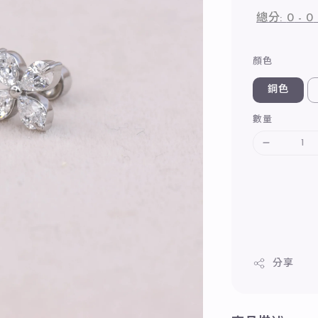
總分:
0
-
0
顏色
鋼色
數量
分享