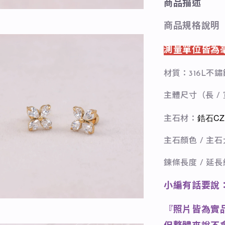
商品描述
商品規格說明
測量單位皆為
材質：316L不鏽
主體尺寸（長 / 
鋯石CZ
主石材：
主石顏色 / 主
鍊條長度 / 延
小編有話要說
『照片皆為實