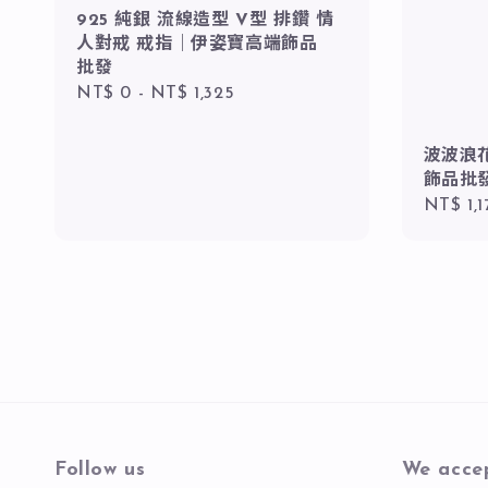
925 純銀 流線造型 V型 排鑽 情
人對戒 戒指｜伊姿寶高端飾品
批發
Regular
NT$ 0
-
NT$ 1,325
price
波波浪花
飾品批發
Regula
NT$ 1,1
price
Follow us
We acce