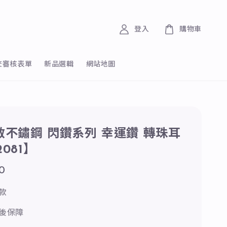
登入
購物車
交審核表單
新品選輯
網站地圖
抗敏不鏽鋼 閃鑽系列 幸運鑽 轉珠耳
2081】
0
款
後保障