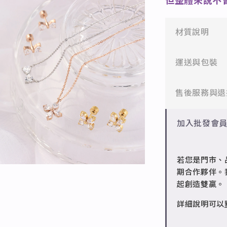
但整體來說不
材質說明
✻ 316L不鏽
運送與包裝
醫療等級不鏽
一般會員：一
售後服務與退
✻ 925純銀
標準銀合金，
批發會員：達
✻ 一般會員
加入批發會
✻ 銅台電鍍飾
7日內新品瑕
成形性高、造
✻ 批發會員
若您是門市、
請聯繫 LINE 
期合作夥伴。
起創造雙贏。
詳細說明可以