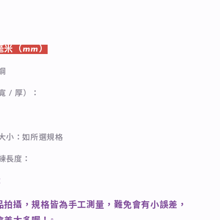
毫米（mm）
鋼
寬 / 厚）：
石大小：如所選規格
長練長度：
：
品拍攝，規格皆為手工測量，難免會有小誤差，