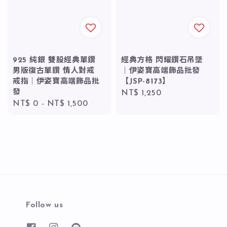
925 純銀 雙股經典單鑽
經典方格 閃耀鑽石吊墜
男版復古單鑽 情人對戒
｜伊姿寶高端飾品批發
戒指｜伊姿寶高端飾品批
【JSP-8173】
發
Regular
NT$ 1,250
Regular
NT$ 0
-
NT$ 1,500
price
price
Follow us