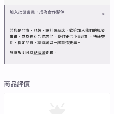
皆可。
標準銀合金，搭配電鍍銠處理，延緩氧化，適合輕珠寶
設計。
✻ 一般會員
批發會員：達門檻享免運優惠，出貨時間約為2個工作
加入批發會員，成為合作夥伴
7日內新品瑕疵可申請退換，半年內一次免費維修（非
天內。
✻ 銅台電鍍飾品
人為損壞）。
成形性高、造型細緻，搭配台灣高質電鍍技術。
若您是門市、品牌、設計選品店，歡迎加入我們的批發
✻ 批發會員
會員，成為長期合作夥伴。我們提供小量起訂、快速交
請聯繫 LINE 客服 @jfq1926j 協助處理。
期、穩定品質，期待與您一起創造雙贏。
詳細說明可以
點這邊
查看。
商品評價