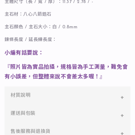
主體尺寸（長 / 寬 / 厚）：11.37 / 2.78 / -
主石材：八心八箭鋯石
主石顏色 / 主石大小：白 / 0.8mm
鍊條長度 / 延長練長度：
小編有話要說：
『照片皆為實品拍攝，規格皆為手工測量，難免會
有小誤差，但整體來說不會差太多喔！』
材質說明
✻ 316L不鏽鋼
運送與包裝
醫療等級不鏽鋼，堅硬抗敏、耐腐蝕，適合日常配戴。
一般會員：一件即享免運與精美包裝，超商取貨或宅配
售後服務與退換貨
✻ 925純銀