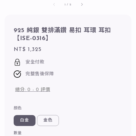
1
/
5
925 純銀 雙排滿鑽 易扣 耳環 耳扣
【ISE-0316】
Regular
NT$ 1,325
price
安全付款
完整售後保障
總分:
0
-
0
評價
顏色
白金
金色
數量