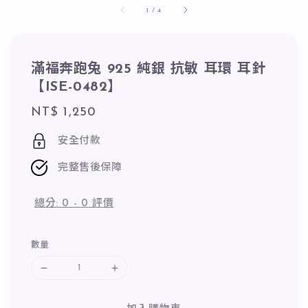
1
/
4
滿福奔跑兔 925 純銀 抗敏 耳環 耳針
【ISE-0482】
Regular
NT$ 1,250
price
安全付款
完整售後保障
總分:
0
-
0
評價
數量