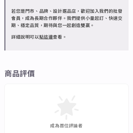
人為損壞）。
成形性高、造型細緻，搭配台灣高質電鍍技術。
若您是門市、品牌、設計選品店，歡迎加入我們的批發
✻ 批發會員
會員，成為長期合作夥伴。我們提供小量起訂、快速交
請聯繫 LINE 客服 @jfq1926j 協助處理。
期、穩定品質，期待與您一起創造雙贏。
詳細說明可以
點這邊
查看。
商品評價
成為首位評論者