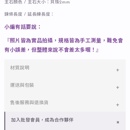
主石顏色 / 主石大小：貝珠2mm
鍊條長度 / 延長練長度：
小編有話要說：
『照片皆為實品拍攝，規格皆為手工測量，難免會
有小誤差，但整體來說不會差太多喔！』
材質說明
✻ 316L不鏽鋼
運送與包裝
醫療等級不鏽鋼，堅硬抗敏、耐腐蝕，適合日常配戴。
一般會員：一件即享免運與精美包裝，超商取貨或宅配
售後服務與退換貨
✻ 925純銀
皆可。
標準銀合金，搭配電鍍銠處理，延緩氧化，適合輕珠寶
設計。
✻ 一般會員
批發會員：達門檻享免運優惠，出貨時間約為2個工作
加入批發會員，成為合作夥伴
7日內新品瑕疵可申請退換，半年內一次免費維修（非
天內。
✻ 銅台電鍍飾品