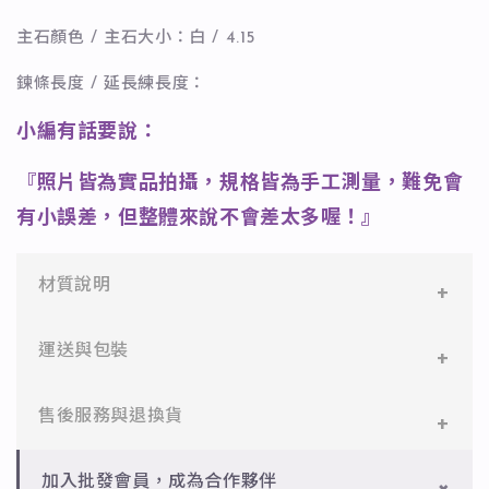
主石顏色 / 主石大小：白 / 4.15
鍊條長度 / 延長練長度：
小編有話要說：
『照片皆為實品拍攝，規格皆為手工測量，難免會
有小誤差，但整體來說不會差太多喔！』
材質說明
✻ 316L不鏽鋼
運送與包裝
醫療等級不鏽鋼，堅硬抗敏、耐腐蝕，適合日常配戴。
一般會員：一件即享免運與精美包裝，超商取貨或宅配
售後服務與退換貨
✻ 925純銀
皆可。
標準銀合金，搭配電鍍銠處理，延緩氧化，適合輕珠寶
設計。
✻ 一般會員
批發會員：達門檻享免運優惠，出貨時間約為2個工作
加入批發會員，成為合作夥伴