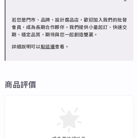
7日內新品瑕疵可申請退換，半年內一次免費維修（非
天內。
✻ 銅台電鍍飾品
人為損壞）。
成形性高、造型細緻，搭配台灣高質電鍍技術。
若您是門市、品牌、設計選品店，歡迎加入我們的批發
✻ 批發會員
會員，成為長期合作夥伴。我們提供小量起訂、快速交
請聯繫 LINE 客服 @jfq1926j 協助處理。
期、穩定品質，期待與您一起創造雙贏。
詳細說明可以
點這邊
查看。
商品評價