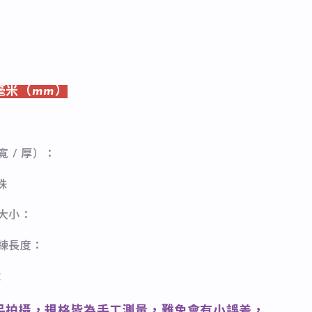
毫米（mm）
寬 / 厚）：
珠
石大小：
長練長度：
：
品拍攝，規格皆為手工測量，難免會有小誤差，