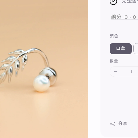
完整售
總分:
0
-
0
顏色
白金
數量
分享