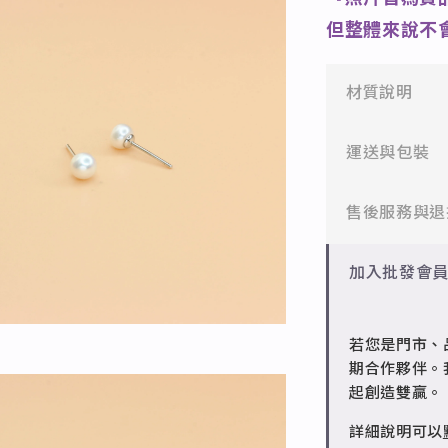
但整體來說不
材質說明
✻ 316L不鏽
運送與包裝
醫療等級不鏽
一般會員：一
售後服務與退
✻ 925純銀
標準銀合金，
批發會員：達
✻ 一般會員
加入批發會
✻ 銅台電鍍飾
7日內新品瑕
成形性高、造
✻ 批發會員
若您是門市、
請聯繫 LINE 
期合作夥伴。
起創造雙贏。
詳細說明可以