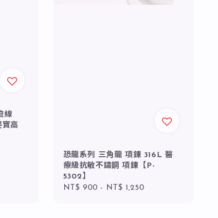
流線
姿寶高
恐龍系列 三角龍 項鍊 316L 醫
療級抗敏不鏽鋼 項鍊【P-
5302】
Regular
NT$ 900
-
NT$ 1,250
price