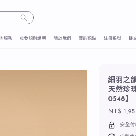
他服務
批發規則說明
關於我們
寶飾觀點
註冊帳號
提
細羽之韻
天然珍珠
0548】
Regular
NT$ 1,9
price
安全付