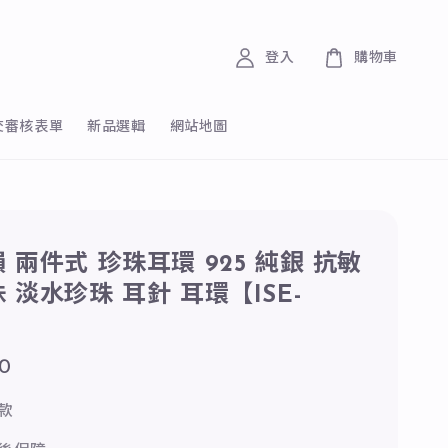
登入
購物車
交審核表單
新品選輯
網站地圖
 兩件式 珍珠耳環 925 純銀 抗敏
 淡水珍珠 耳針 耳環【ISE-
50
款