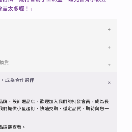
會差太多喔！』
鋼
鋼，堅硬抗敏、耐腐蝕，適合日常配戴。
件即享免運與精美包裝，超商取貨或宅配皆可。
換貨
搭配電鍍銠處理，延緩氧化，適合輕珠寶設計。
門檻享免運優惠，出貨時間約為2個工作天內。
員，成為合作夥伴
品
疵可申請退換，半年內一次免費維修（非人為損壞）。
型細緻，搭配台灣高質電鍍技術。
品牌、設計選品店，歡迎加入我們的批發會員，成為長
客服 @jfq1926j 協助處理。
我們提供小量起訂、快速交期、穩定品質，期待與您一
點這邊
查看。