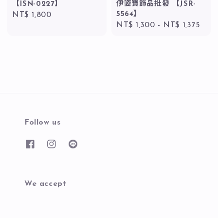
【ISN-0227】
伊姿寶飾品批發 【JSR-
5564】
Regular
NT$ 1,800
Regular
NT$ 1,300
-
NT$ 1,375
price
price
Follow us
We accept