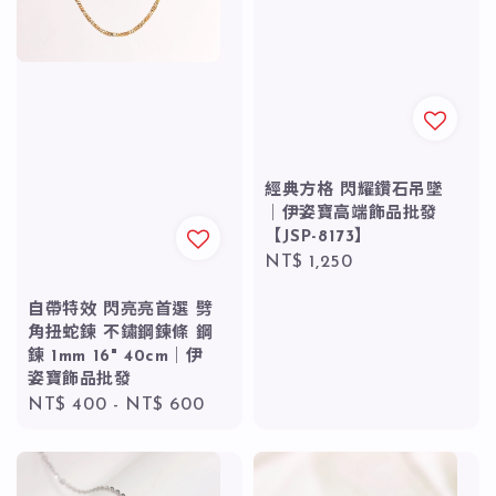
經典方格 閃耀鑽石吊墜
｜伊姿寶高端飾品批發
【JSP-8173】
Regular
NT$ 1,250
price
自帶特效 閃亮亮首選 劈
角扭蛇鍊 不鏽鋼鍊條 鋼
鍊 1mm 16" 40cm｜伊
姿寶飾品批發
Regular
NT$ 400
-
NT$ 600
price