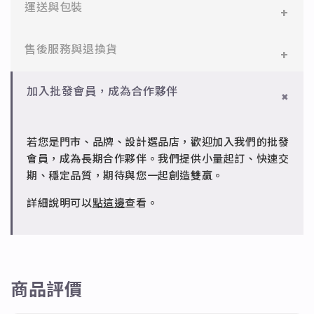
✻ 316L不鏽鋼
運送與包裝
醫療等級不鏽鋼，堅硬抗敏、耐腐蝕，適合日常配戴。
一般會員：一件即享免運與精美包裝，超商取貨或宅配
售後服務與退換貨
✻ 925純銀
皆可。
標準銀合金，搭配電鍍銠處理，延緩氧化，適合輕珠寶
設計。
✻ 一般會員
批發會員：達門檻享免運優惠，出貨時間約為2個工作
加入批發會員，成為合作夥伴
7日內新品瑕疵可申請退換，半年內一次免費維修（非
天內。
✻ 銅台電鍍飾品
人為損壞）。
成形性高、造型細緻，搭配台灣高質電鍍技術。
若您是門市、品牌、設計選品店，歡迎加入我們的批發
✻ 批發會員
會員，成為長期合作夥伴。我們提供小量起訂、快速交
請聯繫 LINE 客服 @jfq1926j 協助處理。
期、穩定品質，期待與您一起創造雙贏。
詳細說明可以
點這邊
查看。
商品評價