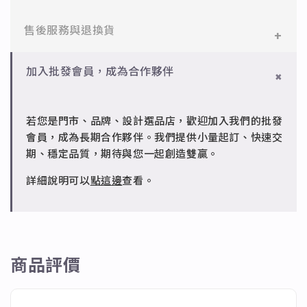
醫療等級不鏽鋼，堅硬抗敏、耐腐蝕，適合日常配戴。
一般會員：一件即享免運與精美包裝，超商取貨或宅配
售後服務與退換貨
✻ 925純銀
皆可。
標準銀合金，搭配電鍍銠處理，延緩氧化，適合輕珠寶
設計。
✻ 一般會員
批發會員：達門檻享免運優惠，出貨時間約為2個工作
加入批發會員，成為合作夥伴
7日內新品瑕疵可申請退換，半年內一次免費維修（非
天內。
✻ 銅台電鍍飾品
人為損壞）。
成形性高、造型細緻，搭配台灣高質電鍍技術。
若您是門市、品牌、設計選品店，歡迎加入我們的批發
✻ 批發會員
會員，成為長期合作夥伴。我們提供小量起訂、快速交
請聯繫 LINE 客服 @jfq1926j 協助處理。
期、穩定品質，期待與您一起創造雙贏。
詳細說明可以
點這邊
查看。
商品評價