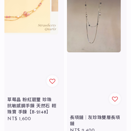
草莓晶 粉紅碧璽 珍珠
抗敏感鋼手鍊 天然石 輕
珠寶 手鍊【B-2148】
長項鏈｜灰珍珠雙層長項
Regular
NT$ 1,600
鏈
price
Regular
NT$ 2,400