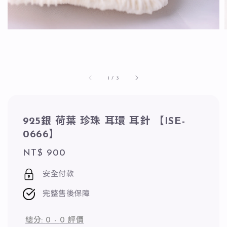
1
/
3
925銀 荷葉 珍珠 耳環 耳針 【ISE-
0666】
Regular
NT$ 900
price
安全付款
完整售後保障
總分:
0
-
0
評價