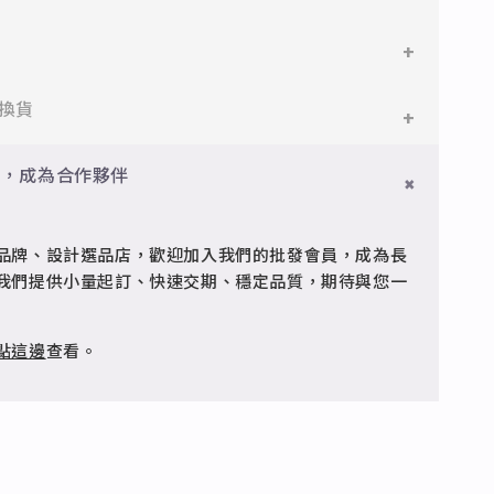
鋼
鋼，堅硬抗敏、耐腐蝕，適合日常配戴。
件即享免運與精美包裝，超商取貨或宅配皆可。
換貨
搭配電鍍銠處理，延緩氧化，適合輕珠寶設計。
門檻享免運優惠，出貨時間約為2個工作天內。
員，成為合作夥伴
品
疵可申請退換，半年內一次免費維修（非人為損壞）。
型細緻，搭配台灣高質電鍍技術。
品牌、設計選品店，歡迎加入我們的批發會員，成為長
客服 @jfq1926j 協助處理。
我們提供小量起訂、快速交期、穩定品質，期待與您一
點這邊
查看。