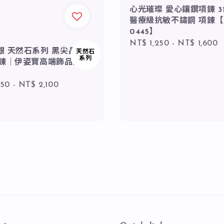
心光璀璨 愛心鑲鑽項鍊 31
醫療級抗敏不鏽鋼 項鍊【
0445】
Regular
NT$ 1,250
-
NT$ 1,600
純銀 天然石系列 黑尖晶石
天然石
price
系列
手鍊｜伊姿寶高端飾品批
r
950
-
NT$ 2,100