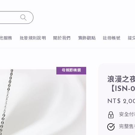
他服務
批發規則說明
關於我們
寶飾觀點
註冊帳號
提
母親節精選
浪漫之夜
【ISN-
Regular
NT$ 2,0
price
安全付
完整售