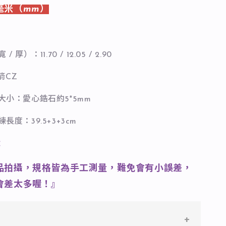
毫米（mm）
 厚）：11.70 / 12.05 / 2.90
箭CZ
石大小：愛心鋯石約5*5mm
長度：39.5+3+3cm
：
品拍攝，規格皆為手工測量，難免會有小誤差，
會差太多喔！』