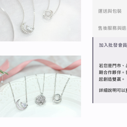
✻ 316L不鏽
運送與包裝
醫療等級不鏽
一般會員：一
售後服務與退
✻ 925純銀
標準銀合金，
批發會員：達
✻ 一般會員
加入批發會
✻ 銅台電鍍飾
7日內新品瑕
成形性高、造
✻ 批發會員
若您是門市、
請聯繫 LINE 
期合作夥伴。
起創造雙贏。
詳細說明可以