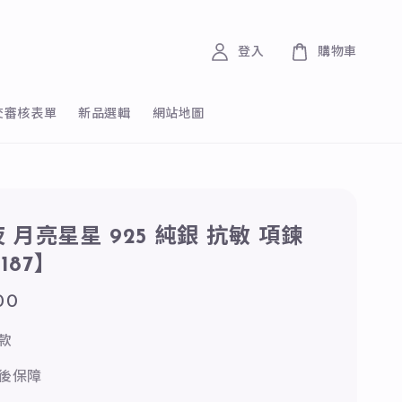
登入
購物車
交審核表單
新品選輯
網站地圖
 月亮星星 925 純銀 抗敏 項鍊
0187】
00
款
後保障