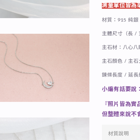
測量單位皆為
材質：925 純銀
主體尺寸（長 / 寬 /
主石材：八心八
主石顏色 / 主
鍊條長度 / 延長練
小編有話要說
『照片皆為實
但整體來說不
材質說明