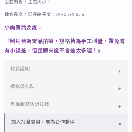
主石顏色 / 主石大小：
鍊條長度 / 延長練長度：39+2.5+2.5cm
小編有話要說：
『照片皆為實品拍攝，規格皆為手工測量，難免會
有小誤差，但整體來說不會差太多喔！』
材質說明
✻ 316L不鏽鋼
運送與包裝
醫療等級不鏽鋼，堅硬抗敏、耐腐蝕，適合日常配戴。
一般會員：一件即享免運與精美包裝，超商取貨或宅配
售後服務與退換貨
✻ 925純銀
皆可。
標準銀合金，搭配電鍍銠處理，延緩氧化，適合輕珠寶
設計。
✻ 一般會員
批發會員：達門檻享免運優惠，出貨時間約為2個工作
加入批發會員，成為合作夥伴
7日內新品瑕疵可申請退換，半年內一次免費維修（非
天內。
✻ 銅台電鍍飾品