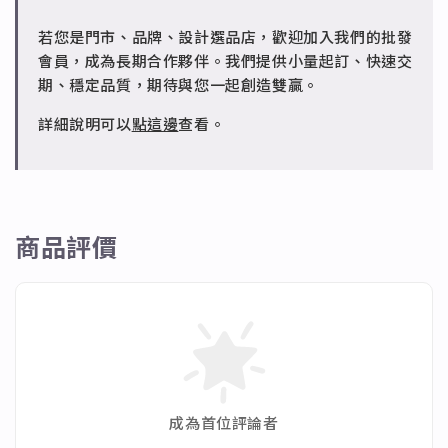
人為損壞）。
成形性高、造型細緻，搭配台灣高質電鍍技術。
若您是門市、品牌、設計選品店，歡迎加入我們的批發
✻ 批發會員
會員，成為長期合作夥伴。我們提供小量起訂、快速交
請聯繫 LINE 客服 @jfq1926j 協助處理。
期、穩定品質，期待與您一起創造雙贏。
詳細說明可以
點這邊
查看。
商品評價
成為首位評論者