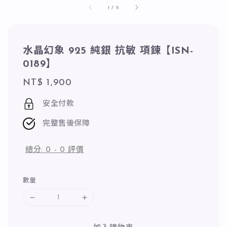
1
/
5
水晶幻象 925 純銀 抗敏 項鍊【ISN-
0189】
Regular
NT$ 1,900
price
安全付款
完整售後保障
總分:
0
-
0
評價
數量