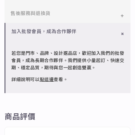
醫療等級不鏽鋼，堅硬抗敏、耐腐蝕，適合日常配戴。
一般會員：一件即享免運與精美包裝，超商取貨或宅配
售後服務與退換貨
✻ 925純銀
皆可。
標準銀合金，搭配電鍍銠處理，延緩氧化，適合輕珠寶
設計。
✻ 一般會員
批發會員：達門檻享免運優惠，出貨時間約為2個工作
加入批發會員，成為合作夥伴
7日內新品瑕疵可申請退換，半年內一次免費維修（非
天內。
✻ 銅台電鍍飾品
人為損壞）。
成形性高、造型細緻，搭配台灣高質電鍍技術。
若您是門市、品牌、設計選品店，歡迎加入我們的批發
✻ 批發會員
會員，成為長期合作夥伴。我們提供小量起訂、快速交
請聯繫 LINE 客服 @jfq1926j 協助處理。
期、穩定品質，期待與您一起創造雙贏。
詳細說明可以
點這邊
查看。
商品評價