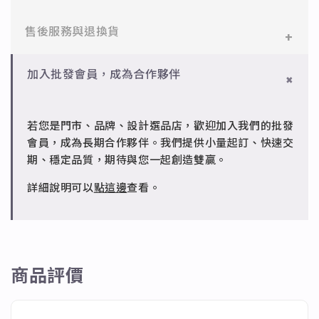
醫療等級不鏽鋼，堅硬抗敏、耐腐蝕，適合日常配戴。
一般會員：一件即享免運與精美包裝，超商取貨或宅配
售後服務與退換貨
✻ 925純銀
皆可。
標準銀合金，搭配電鍍銠處理，延緩氧化，適合輕珠寶
設計。
✻ 一般會員
批發會員：達門檻享免運優惠，出貨時間約為2個工作
加入批發會員，成為合作夥伴
7日內新品瑕疵可申請退換，半年內一次免費維修（非
天內。
✻ 銅台電鍍飾品
人為損壞）。
成形性高、造型細緻，搭配台灣高質電鍍技術。
若您是門市、品牌、設計選品店，歡迎加入我們的批發
✻ 批發會員
會員，成為長期合作夥伴。我們提供小量起訂、快速交
請聯繫 LINE 客服 @jfq1926j 協助處理。
期、穩定品質，期待與您一起創造雙贏。
詳細說明可以
點這邊
查看。
商品評價