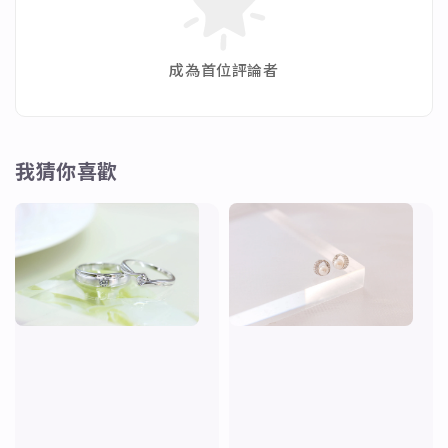
✨電氣石➡又稱碧璽，顏色多樣七色齊全。他的能量可
相應身體每一部份。能幫助身體疏道血氣。
成為首位評論者
✨草莓晶➡有助愛情運勢、吸引美好姻緣、圓融關係、
和諧友善。
我猜你喜歡