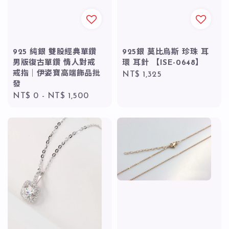
925 純銀 雙股經典單鑽
925銀 莫比烏斯 珍珠 耳
男版復古單鑽 情人對戒
環 耳針 【ISE-0648】
戒指｜伊姿寶高端飾品批
Regular
NT$ 1,325
發
price
Regular
NT$ 0
-
NT$ 1,500
price