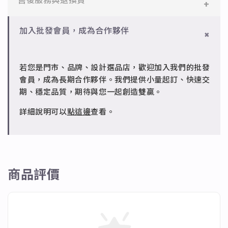
售後服務與退換貨
化體力與力氣 招來好運與財運。
寶設計。
皆可。
✨青金石➡增強洞察力，擋煞解厄。
✻ 銅台電鍍飾品
✻ 一般會員
批發會員：達門檻享免運優惠，出貨時間約為2個工作
加入批發會員，成為合作夥伴
成形性高、造型細緻，搭配台灣高質電鍍技術。
✨綠砂石➡鎮定安神、消除劳累，使人集中精神增加信
7日內新品瑕疵可申請退換，半年內一次免費維修（非
天內。
心和意志力。
人為損壞）。
若您是門市、品牌、設計選品店，歡迎加入我們的批發
✨紫水晶➡心境平和，可開智慧、帶來靈感的寶石。
✻ 批發會員
會員，成為長期合作夥伴。我們提供小量起訂、快速交
請聯繫 LINE 客服 @jfq1926j 協助處理。
✨太陽石➡解放壓抑的感情及帶來幸福感。
期、穩定品質，期待與您一起創造雙贏。
✨石榴石➡提高熱情、代表不渝的愛。意志薄弱的人配
詳細說明可以
點這邊
查看。
戴可以增強精神力帶來勇氣 。
✨橄欖石➡可以驅邪護身，會給佩戴的人一種溫和的性
情和幸福的婚姻。
商品評價
✨黑尖晶➡增強洞察力、保持毅力。這種顏色具有保
護、穩定能量的功能，有助於促進能量的上升。
✨月光石➡具有深層的情感治療功能，能提高情商，安
撫情緒的波動，使內心恢復平靜。