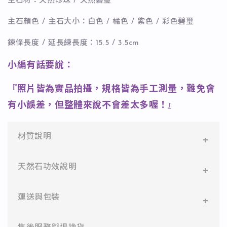
主石材：天然珍珠 / 天然碧璽
主石顏色 / 主石大小：白色 / 橘色 / 紫色 / 彩色碧璽
鍊條長度 / 延長練長度：15.5 / 3.5cm
小編有話要說：
『照片皆為實品拍攝，規格皆為手工測量，難免會
有小誤差，但整體來說不會差太多喔！』
材質說明
✻ 316L不鏽鋼
天然石功效說明
醫療等級不鏽鋼，堅硬抗敏、耐腐蝕，適合日常配
戴。
✨藍磷灰➡消除身心的緊張有助於考試及比賽順利。
運送與包裝
✻ 925純銀
✨天河石➡促進身心健康，疲憊或沒有精神時，可以強
標準銀合金，搭配電鍍銠處理，延緩氧化，適合輕珠
一般會員：一件即享免運與精美包裝，超商取貨或宅配