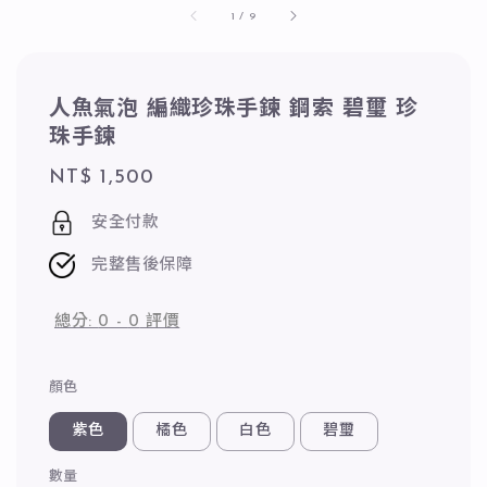
1
/
9
人魚氣泡 編織珍珠手鍊 鋼索 碧璽 珍
珠手鍊
Regular
NT$ 1,500
price
安全付款
完整售後保障
總分:
0
-
0
評價
顏色
紫色
橘色
白色
碧璽
數量