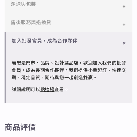
✻ 316L不鏽鋼
運送與包裝
醫療等級不鏽鋼，堅硬抗敏、耐腐蝕，適合日常配戴。
一般會員：一件即享免運與精美包裝，超商取貨或宅配
售後服務與退換貨
✻ 925純銀
皆可。
標準銀合金，搭配電鍍銠處理，延緩氧化，適合輕珠寶
設計。
✻ 一般會員
批發會員：達門檻享免運優惠，出貨時間約為2個工作
加入批發會員，成為合作夥伴
7日內新品瑕疵可申請退換，半年內一次免費維修（非
天內。
✻ 銅台電鍍飾品
人為損壞）。
成形性高、造型細緻，搭配台灣高質電鍍技術。
若您是門市、品牌、設計選品店，歡迎加入我們的批發
✻ 批發會員
會員，成為長期合作夥伴。我們提供小量起訂、快速交
請聯繫 LINE 客服 @jfq1926j 協助處理。
期、穩定品質，期待與您一起創造雙贏。
詳細說明可以
點這邊
查看。
商品評價