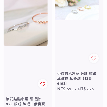
小鑽的六角窩 925 純銀
耳骨夾 耳骨環【JSE-
6183】
Regular
NT$ 625
-
NT$ 675
price
浪花點點小鑽 細戒指
925 銀戒 線戒｜伊姿寶