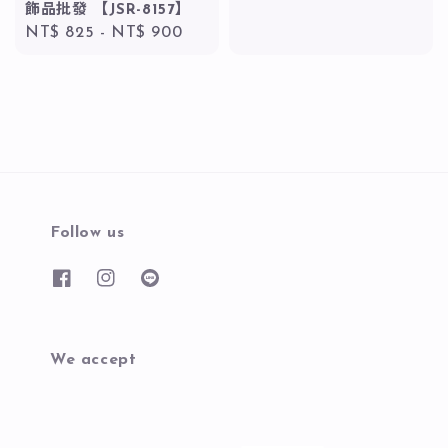
飾品批發 【JSR-8157】
Regular
NT$ 825
-
NT$ 900
price
Follow us
We accept