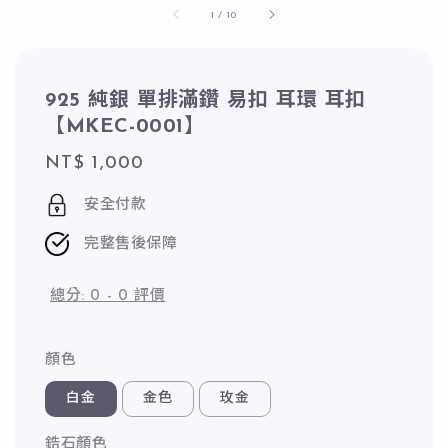
1
/
10
925 純銀 單排滿鑽 易扣 耳環 耳扣
【MKEC-0001】
Regular
NT$ 1,000
price
安全付款
完整售後保障
總分:
0
-
0
評價
顏色
白金
金色
玫金
鋯石顏色