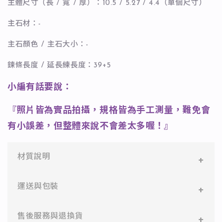
主體尺寸（長 / 寬 / 厚）：10.5 / 5.27 / 4.4（單個尺寸）
主石材：-
主石顏色 / 主石大小：-
鍊條長度 / 延長練長度：39+5
小編有話要說：
『照片皆為實品拍攝，規格皆為手工測量，難免會
有小誤差，但整體來說不會差太多喔！』
材質說明
✻ 316L不鏽鋼
運送與包裝
醫療等級不鏽鋼，堅硬抗敏、耐腐蝕，適合日常配戴。
一般會員：一件即享免運與精美包裝，超商取貨或宅配
售後服務與退換貨
✻ 925純銀