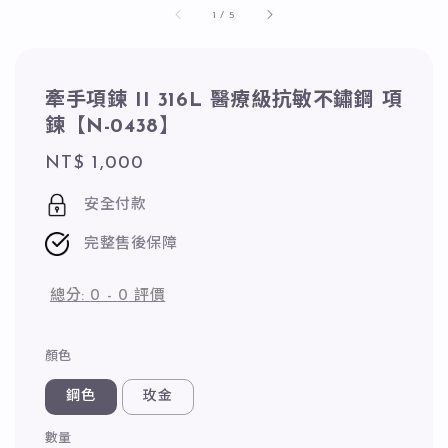
1
/
5
牽手項鍊 II 316L 醫療級抗敏不鏽鋼 項
鍊【N-0438】
Regular
NT$ 1,000
price
安全付款
完整售後保障
總分:
0
-
0
評價
顏色
鋼色
玫金
數量