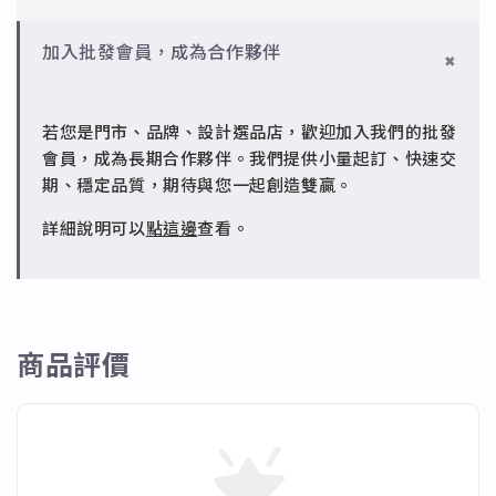
皆可。
標準銀合金，搭配電鍍銠處理，延緩氧化，適合輕珠寶
設計。
✻ 一般會員
批發會員：達門檻享免運優惠，出貨時間約為2個工作
加入批發會員，成為合作夥伴
7日內新品瑕疵可申請退換，半年內一次免費維修（非
天內。
✻ 銅台電鍍飾品
人為損壞）。
成形性高、造型細緻，搭配台灣高質電鍍技術。
若您是門市、品牌、設計選品店，歡迎加入我們的批發
✻ 批發會員
會員，成為長期合作夥伴。我們提供小量起訂、快速交
請聯繫 LINE 客服 @jfq1926j 協助處理。
期、穩定品質，期待與您一起創造雙贏。
詳細說明可以
點這邊
查看。
商品評價