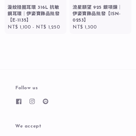
漩紋扭圈耳環 316L 抗敏
流星願望 925 銀項鍊｜
鋼耳環｜伊姿寶飾品批發
伊姿寶飾品批發【ISN-
【E-1135】
0253】
Regular
NT$ 1,100
-
NT$ 1,250
Regular
NT$ 1,300
price
price
Follow us
We accept