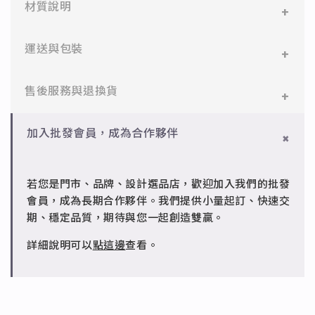
材質說明
✻ 316L不鏽鋼
運送與包裝
醫療等級不鏽鋼，堅硬抗敏、耐腐蝕，適合日常配戴。
一般會員：一件即享免運與精美包裝，超商取貨或宅配
售後服務與退換貨
✻ 925純銀
皆可。
標準銀合金，搭配電鍍銠處理，延緩氧化，適合輕珠寶
設計。
✻ 一般會員
批發會員：達門檻享免運優惠，出貨時間約為2個工作
加入批發會員，成為合作夥伴
7日內新品瑕疵可申請退換，半年內一次免費維修（非
天內。
✻ 銅台電鍍飾品
人為損壞）。
成形性高、造型細緻，搭配台灣高質電鍍技術。
若您是門市、品牌、設計選品店，歡迎加入我們的批發
✻ 批發會員
會員，成為長期合作夥伴。我們提供小量起訂、快速交
請聯繫 LINE 客服 @jfq1926j 協助處理。
期、穩定品質，期待與您一起創造雙贏。
詳細說明可以
點這邊
查看。