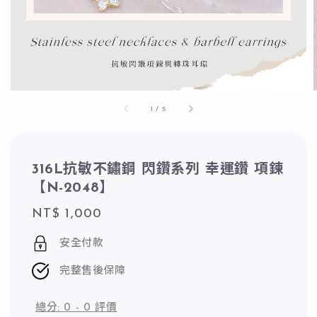
1
/
5
316L抗敏不鏽鋼 閃鑽系列 幸運鑽 項鍊
【N-2048】
Regular
NT$ 1,000
price
安全付款
完整售後保障
總分:
0
-
0
評價