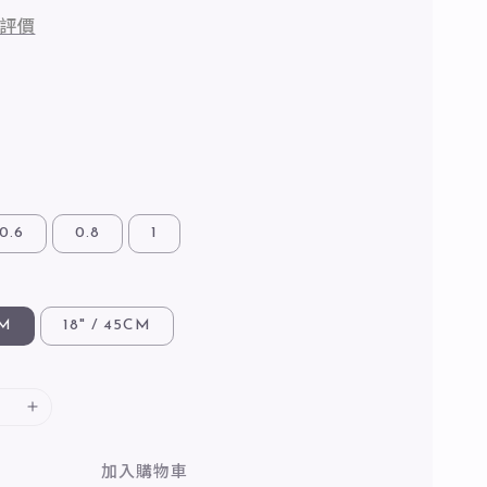
評價
0.6
0.8
1
CM
18" / 45CM
加入購物車