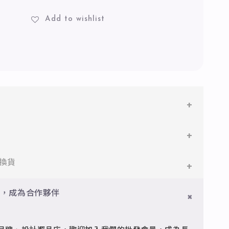
Add to wishlist
鋼
鋼，堅硬抗敏、耐腐蝕，適合日常配戴。
件即享免運與精美包裝，超商取貨或宅配皆可。
換貨
搭配電鍍銠處理，延緩氧化，適合輕珠寶設計。
門檻享免運優惠，出貨時間約為2個工作天內。
員，成為合作夥伴
品
疵可申請退換，半年內一次免費維修（非人為損壞）。
型細緻，搭配台灣高質電鍍技術。