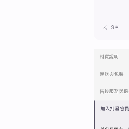
分享
材質說明
✻ 316L不鏽
運送與包裝
醫療等級不鏽
一般會員：一
售後服務與退
✻ 925純銀
標準銀合金，
批發會員：達
✻ 一般會員
加入批發會
✻ 銅台電鍍飾
7日內新品瑕
成形性高、造
✻ 批發會員