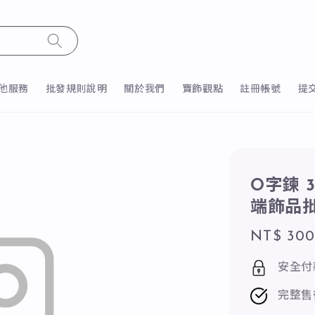
他服務
批發規則說明
關於我們
寶飾觀點
註冊帳號
提
O字鍊 
端飾品
Regular
NT$ 30
price
安全付
完整售