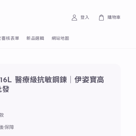
登入
購物車
交審核表單
新品選輯
網站地圖
316L 醫療級抗敏鋼鍊｜伊姿寶高
批發
0
款
後保障