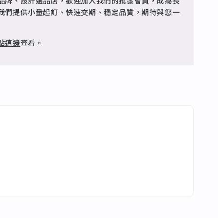
品牌、設計選品店，歡迎加入我們的批發會員，成為長
客服 @jfq1926j 協助處理。
我們提供小量起訂、快速交期、穩定品質，期待與您一
點這邊
查看。