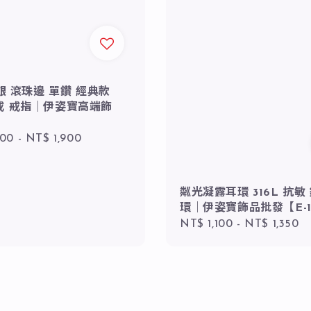
純銀 滾珠邊 單鑽 經典款
戒 戒指｜伊姿寶高端飾
r
300
-
NT$ 1,900
粼光凝露耳環 316L 抗敏
環｜伊姿寶飾品批發【E-1
Regular
NT$ 1,100
-
NT$ 1,350
price