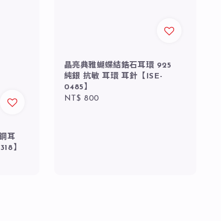
晶亮典雅蝴蝶結鋯石耳環 925
純銀 抗敏 耳環 耳針【ISE-
0485】
Regular
NT$ 800
price
 鋼耳
318】