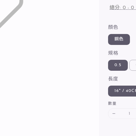
總分:
0
-
0
顏色
鋼色
規格
0.5
長度
16" / 40
數量