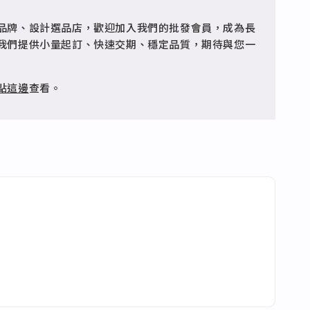
品牌、設計選品店，歡迎加入我們的批發會員，成為長
客服 @jfq1926j 協助處理。
我們提供小量起訂、快速交期、穩定品質，期待與您一
點這邊
查看。