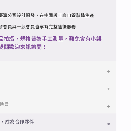
臺灣公司設計開發，在中國設工廠自營製造生產
發會員與一般會員皆享有完整售後服務
品拍攝，規格皆為手工測量，難免會有小誤
疑問歡迎來訊詢問！
鋼
鋼，堅硬抗敏、耐腐蝕，適合日常配戴。
件即享免運與精美包裝，超商取貨或宅配皆可。
換貨
搭配電鍍銠處理，延緩氧化，適合輕珠寶設計。
門檻享免運優惠，出貨時間約為2個工作天內。
員，成為合作夥伴
品
疵可申請退換，半年內一次免費維修（非人為損壞）。
型細緻，搭配台灣高質電鍍技術。