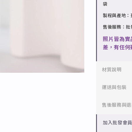
袋
製程與產地：
售後服務：批
照片皆為實
差，有任何
材質說明
✻ 316L不鏽
運送與包裝
醫療等級不鏽
一般會員：一
售後服務與退
✻ 925純銀
標準銀合金，
批發會員：達
✻ 一般會員
加入批發會
✻ 銅台電鍍飾
7日內新品瑕
成形性高、造