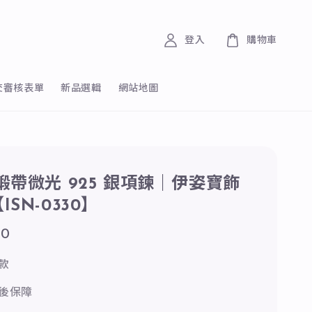
登入
購物車
交審核表單
新品選輯
網站地圖
緞帶微光 925 銀項鍊｜伊姿寶飾
SN-0330】
50
款
後保障