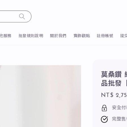
他服務
批發規則說明
關於我們
寶飾觀點
註冊帳號
提
莫桑鑽 
品批發【I
Regular
NT$ 2,7
price
安全付
完整售