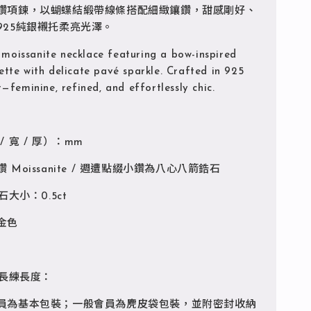
鑽項鍊，以蝴蝶結緞帶線條搭配細緻鑲鑽，甜感剛好、
925純銀襯托柔亮光澤。
moissanite necklace featuring a bow-inspired
ette with delicate pavé sparkle. Crafted in 925
er—feminine, refined, and effortlessly chic.
 寬 / 厚）：mm
Moissanite / 週遭點綴小鑽為八心八箭鋯石
石大小：0.5ct
金色
延長練長度：
員為基本包裝；一般會員為麂皮袋包裝，並附密封收納