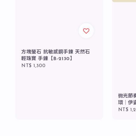
方塊螢石 抗敏感鋼手鍊 天然石
輕珠寶 手鍊【B-2130】
Regular
NT$ 1,300
price
微光節奏
環｜伊姿
Regula
NT$ 1,
price